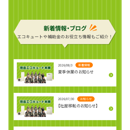
て頂き、水漏れの心
ぐにご連絡をいただ
た。 A様邸は徳島市
配もなく過ごしてい
き、タイミングよく
でも、塩害被
ただけて安
交換工事が
る地域で今回
も塩害が関係
新着情報・ブログ
てもおかしく
エコキュートや補助金のお役立ち情報もご紹介！
新着情報
2026/08/3
夏季休業のお知らせ
お知らせ
2026/07/30
【社屋移転のお知らせ】