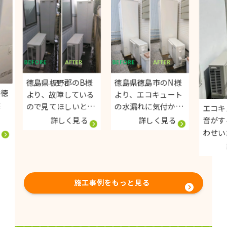
ダイキン370L
Panasonic460L
キンEQ46WV
エコキュート
エコキュート
エコキュー
EQA37ZFV
HE-S46LQS
Sシリーズ
徳島県板野郡のB様
徳島県徳島市のN様
より、故障している
より、エコキュート
ので見てほしいとお
の水漏れに気付かれ
エコキュート
問い合わせいただき
お問い合わせをいた
詳しく見る
詳しく見る
音がする、と
ました。 エコキュー
だきました。 交換さ
わせいただき
トを見てみると、配
せて頂くことになり
た。 すぐに駆けつけ
詳しく
管の中の穴が広がっ
ましたが、交換の前
症状を見させ
てしまいそこから水
日にシューシューと
だくと、内部
が漏れてしまいエラ
音が鳴り始め、使え
部分（ファン
施工事例をもっと見る
ーコードが出ていま
なくなってしまった
ーや加圧ポン
した。 交換時期でも
ということでした。
が故障し異音
あったので交換させ
異変に気が付いてす
ってしまって