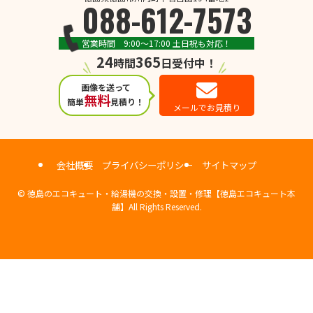
088-612-7573
営業時間 9:00～17:00 土日祝も対応！
24
365
時間
日受付中！
画像を送って
無料
簡単
見積り！
メールでお見積り
会社概要
プライバシーポリシー
サイトマップ
©
徳島のエコキュート・給湯機の交換・設置・修理【徳島エコキュート本
舗】All Rights Reserved.