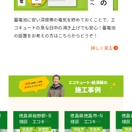
蓄電池に安い深夜帯の電気を貯めておくことで、エ
コキュートの急な日中の沸き上げでも安心！蓄電池
の設置をお考えの方はこちらからどうぞ！
詳しく見る
エコキュート・給湯器の
施工事例
徳島県板野郡・B
徳島県徳島市・N
徳島県徳島市
様邸 エコキュ
様邸 エコキュ
様邸 エコキ
ート交換工事
ート交換工事
ト交換工事 
徳島県
板野郡
徳島市
徳島県
徳島市
徳