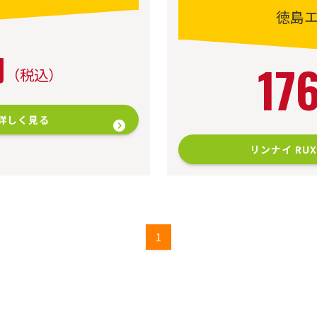
徳島
円
17
（税込）
て詳しく見る
リンナイ RUX
1