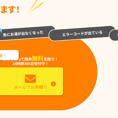
ます！
能！
無料
画像を送って簡単
見積り！
24時間365日受付中！
メールでお見積り