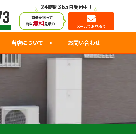
24
365
時間
日受付中！
73
画像を送って
無料
簡単
見積り！
メールでお見積り
当店について
お問い合わせ