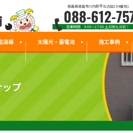
徳島県徳島市川内町平石古田194番地1
088-612-75
営業時間 9:00～17:00 土日祝も対応！
給湯器
太陽光・蓄電池
施工事例
ナップ