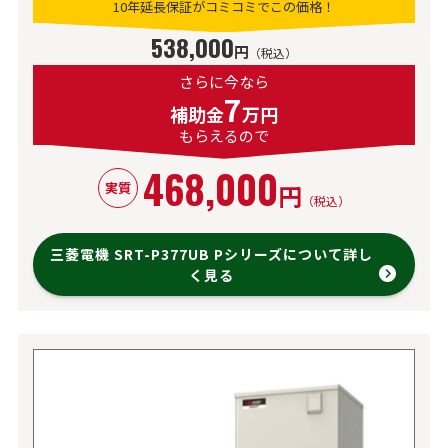
10年延長保証がコミコミでこの価格！
538,000
円
（税込）
さらに今なら
7
補助金
万円
もらえるので
468,000
円
実質
（税込）
三菱電機 SRT-P377UB Pシリーズについて詳し
く見る