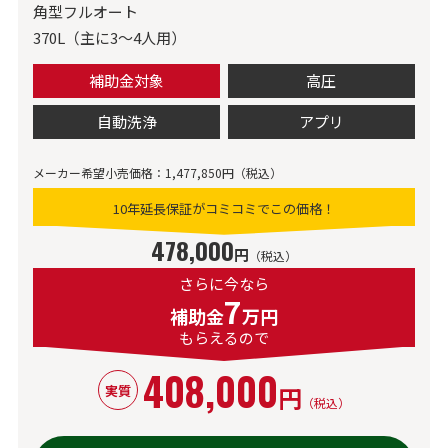
角型フルオート
370L（主に3～4人用）
補助金対象
高圧
自動洗浄
アプリ
メーカー希望小売価格：1,477,850円（税込）
10年延長保証がコミコミでこの価格！
478,000
円
（税込）
さらに今なら
7
補助金
万円
もらえるので
408,000
円
実質
（税込）