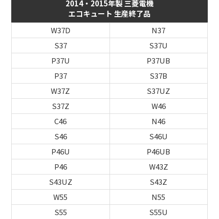
2014・2015年製 三菱電機
エコキュート 生産終了品
W37D
N37
S37
S37U
P37U
P37UB
P37
S37B
W37Z
S37UZ
S37Z
W46
C46
N46
S46
S46U
P46U
P46UB
P46
W43Z
S43UZ
S43Z
W55
N55
S55
S55U