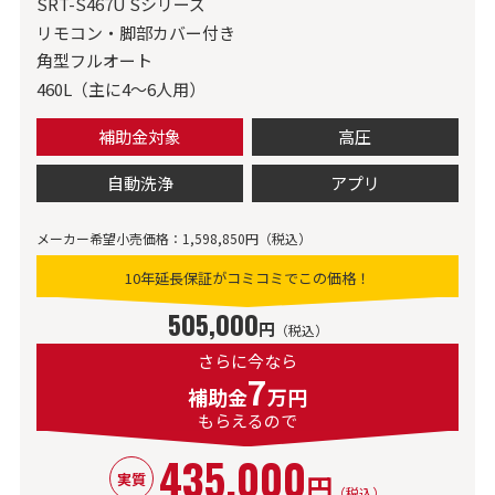
SRT-S467U Sシリーズ
リモコン・脚部カバー付き
角型フルオート
460L（主に4～6人用）
補助金対象
高圧
自動洗浄
アプリ
メーカー希望小売価格：1,598,850円（税込）
10年延長保証がコミコミでこの価格！
505,000
円
（税込）
さらに今なら
7
補助金
万円
もらえるので
435,000
円
実質
（税込）