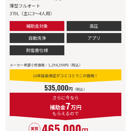
薄型フルオート
370L（主に3～4人用）
補助金対象
高圧
自動洗浄
アプリ
耐塩害仕様
メーカー希望小売価格：1,294,590円（税込）
10年延長保証がコミコミでこの価格！
535,000
円
（税込）
さらに今なら
7
補助金
万円
もらえるので
465,000
円
実質