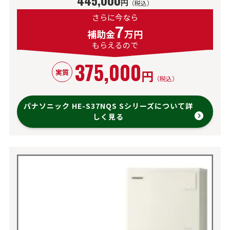
円
（税込）
さらに今なら
7
補助金
万円
もらえるので
375,000
円
実質
（税込）
パナソニック HE-S37NQS Sシリーズについて詳
しく見る