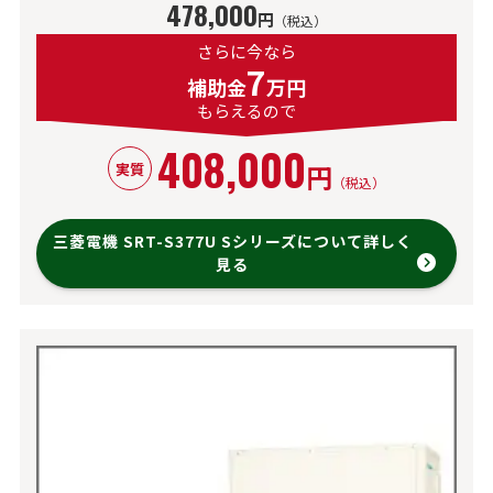
478,000
円
（税込）
さらに今なら
7
補助金
万円
もらえるので
408,000
円
実質
（税込）
三菱電機 SRT-S377U Sシリーズについて詳しく
見る