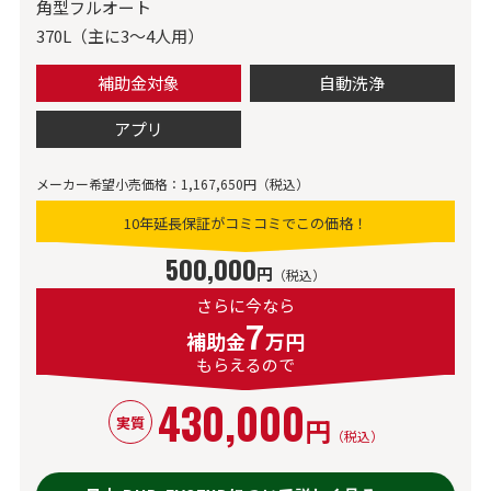
角型フルオート
370L（主に3～4人用）
補助金対象
自動洗浄
アプリ
メーカー希望小売価格：1,167,650円（税込）
10年延長保証がコミコミでこの価格！
500,000
円
（税込）
さらに今なら
7
補助金
万円
もらえるので
430,000
円
実質
（税込）