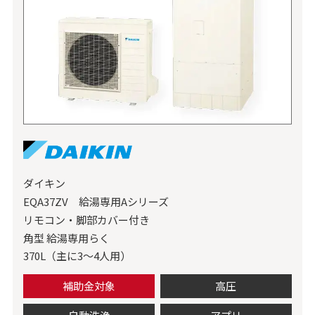
ダイキン
EQA37ZV 給湯専用Aシリーズ
リモコン・脚部カバー付き
角型 給湯専用らく
370L（主に3～4人用）
補助金対象
高圧