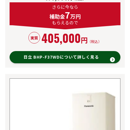
さらに今なら
7
補助金
万円
もらえるので
405,000
円
実質
（税込）
日立 BHP-F37WDについて詳しく見る