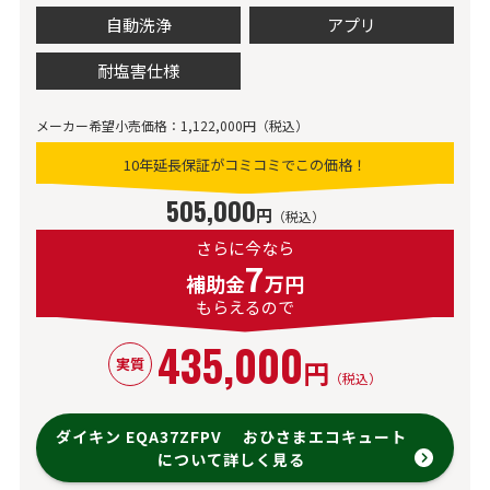
自動洗浄
アプリ
耐塩害仕様
メーカー希望小売価格：1,122,000円（税込）
10年延長保証がコミコミでこの価格！
505,000
円
（税込）
さらに今なら
7
補助金
万円
もらえるので
435,000
円
実質
（税込）
ダイキン EQA37ZFPV おひさまエコキュート
について詳しく見る