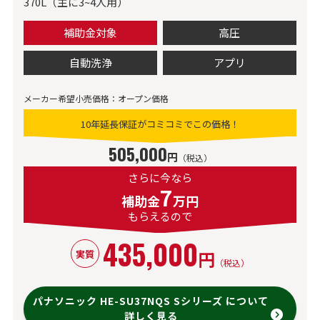
370L（主に3~4人用）
補助金対象
高圧
自動洗浄
アプリ
メーカー希望小売価格：オープン価格
10年延長保証がコミコミでこの価格！
505,000
円
（税込）
さらに今なら
7
補助金
万円
もらえるので
435,000
円
実質
（税込）
パナソニック HE-SU37NQS Sシリーズ について
詳しく見る