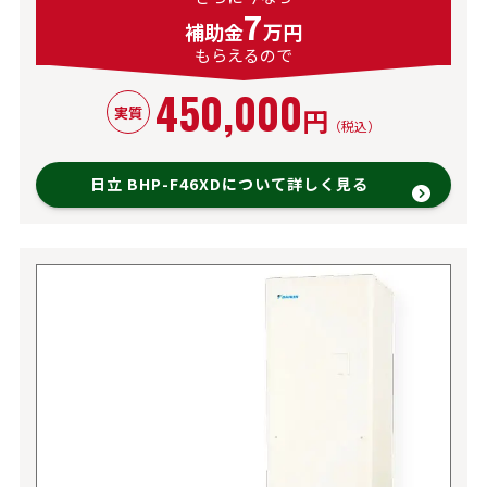
7
補助金
万円
もらえるので
450,000
円
実質
（税込）
日立 BHP-F46XDについて詳しく見る