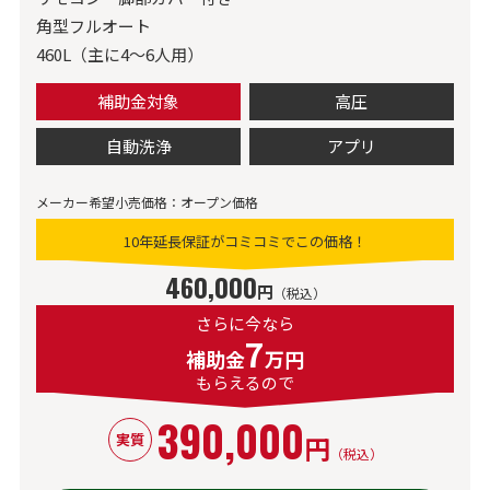
角型フルオート
460L（主に4～6人用）
補助金対象
高圧
自動洗浄
アプリ
メーカー希望小売価格：オープン価格
10年延長保証がコミコミでこの価格！
460,000
円
（税込）
さらに今なら
7
補助金
万円
もらえるので
390,000
円
実質
（税込）