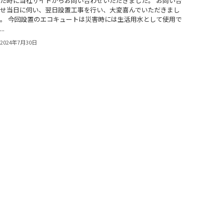
た時に当社サイトからお問い合わせいただきました。 お問い合
せ当日に伺い、翌日設置工事を行い、大変喜んでいただきまし
。 今回設置のエコキュートは災害時には生活用水として使用で
..
2024年7月30日