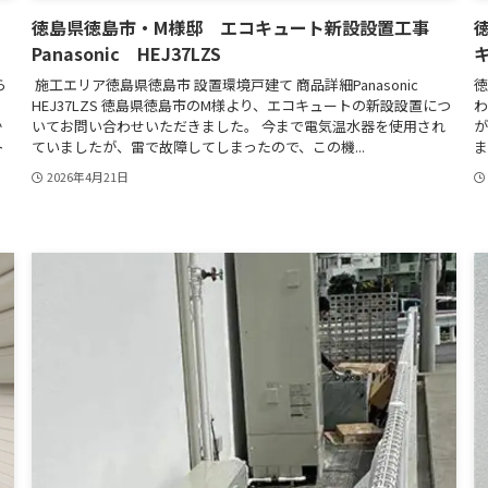
徳島県徳島市・M様邸 エコキュート新設設置工事
Panasonic HEJ37LZS
キ
ら
施工エリア徳島県徳島市 設置環境戸建て 商品詳細Panasonic
徳
し
HEJ37LZS 徳島県徳島市のM様より、エコキュートの新設設置につ
わ
か
いてお問い合わせいただきました。 今まで電気温水器を使用され
が
ト
ていましたが、雷で故障してしまったので、この機...
ま
2026年4月21日