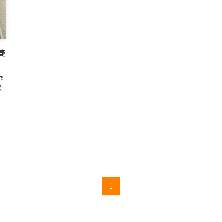
菱
き
以
ホ
1