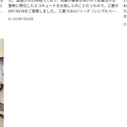
だき
た。 設置から15年経っており、地震の被害も怖いので耐震性や災
い
コ
害時に特化したエコキュートをお探しとのことだったので、三菱の
わ
..
SRT-N376をご提案しました。 三菱ではAシリーズ（シンプルベー...
た
き.
2024年7月30日