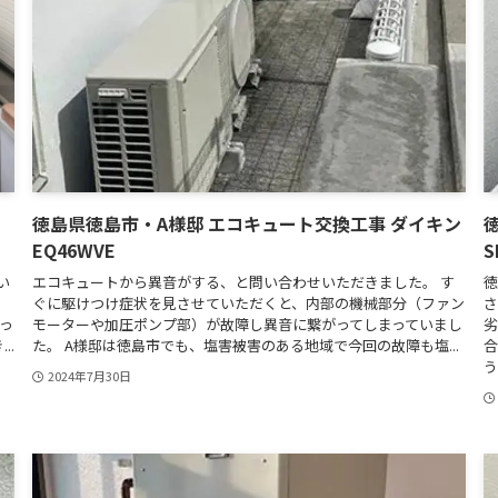
徳島県徳島市・A様邸 エコキュート交換工事 ダイキン
EQ46WVE
S
い
エコキュートから異音がする、と問い合わせいただきました。 す
徳
、
ぐに駆けつけ症状を見させていただくと、内部の機械部分（ファン
さ
っ
モーターや加圧ポンプ部）が故障し異音に繋がってしまっていまし
劣
..
た。 A様邸は徳島市でも、塩害被害のある地域で今回の故障も塩...
合
う.
2024年7月30日