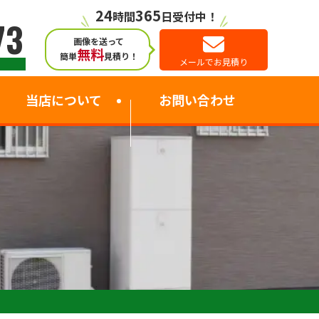
24
365
時間
日受付中！
73
画像を送って
無料
簡単
見積り！
メールでお見積り
当店について
お問い合わせ