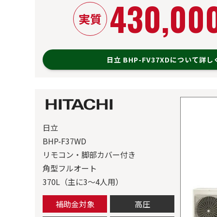
430,00
実質
日立 BHP-FV37XDについて詳
日立
BHP-F37WD
リモコン・脚部カバー付き
角型フルオート
370L（主に3～4人用）
補助金対象
高圧