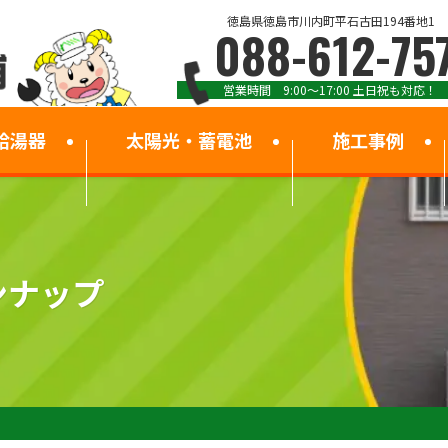
徳島県徳島市川内町平石古田194番地1
088-612-75
営業時間 9:00～17:00 土日祝も対応！
給湯器
太陽光・蓄電池
施工事例
ンナップ