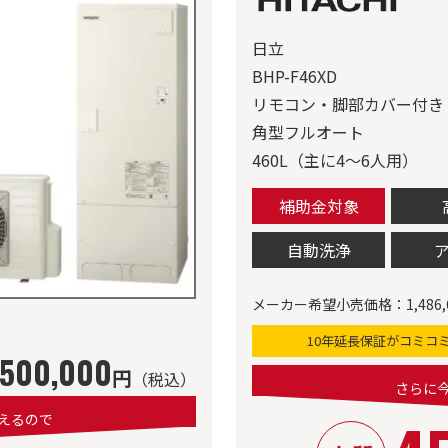
日立
BHP-F46XD
リモコン・脚部カバー付き
角型フルオート
460L（主に4～6人用）
補助金対象
自動洗浄
メーカー希望小売価格：1,486,
10年延長保証がコミコ
500,000
円
（税込）
さらに
えるので