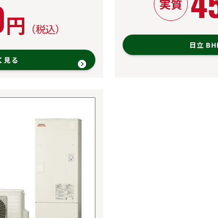
4
0
実質
円
（税込）
日立 B
しく見る