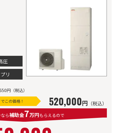
高圧
アプリ
650円（税込）
520,000
ミでこの価格！
円
（税込）
7
補助金
万円
今なら
もらえるので