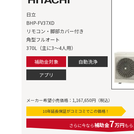
日立
BHP-FV37XD
リモコン・脚部カバー付き
角型フルオート
370L（主に3～4人用）
補助金対象
自動洗浄
アプリ
メーカー希望小売価格：1,167,650円（税込）
10年延長保証がコミコミでこの価格！
7
補助金
万円
さらに今なら
もら