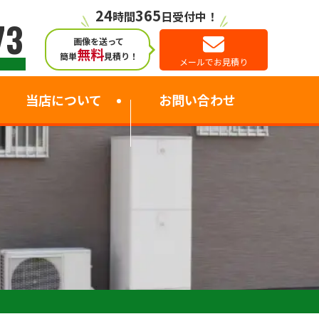
24
365
時間
日受付中！
73
画像を送って
無料
簡単
見積り！
メールでお見積り
当店について
お問い合わせ