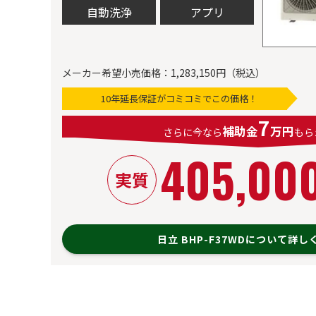
自動洗浄
アプリ
メーカー希望小売価格：1,283,150円（税込）
10年延長保証がコミコミでこの価格！
7
補助金
万円
さらに今なら
もら
405,00
実質
日立 BHP-F37WDについて詳し