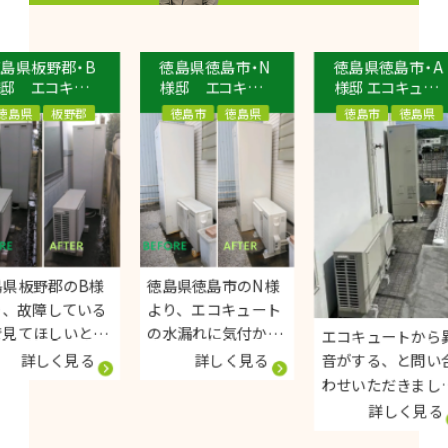
野郡・B
徳島県徳島市・N
徳島県徳島市・A
コキュ
様邸 エコキュ
様邸 エコキュー
換工事
ート交換工事
ト交換工事 ダイ
板野郡
徳島市
徳島県
徳島市
徳島県
70L
Panasonic460L
キンEQ46WVE
ュート
エコキュート
エコキュート
V
HE-S46LQS
Sシリーズ
郡のB様
徳島県徳島市のN様
している
より、エコキュート
しいとお
の水漏れに気付かれ
エコキュートから異
いただき
お問い合わせをいた
く見る
詳しく見る
音がする、と問い合
だきました。 交換さ
わせいただきまし
ると、配
せて頂くことになり
た。 すぐに駆けつけ
詳しく見る
が広がっ
ましたが、交換の前
症状を見させていた