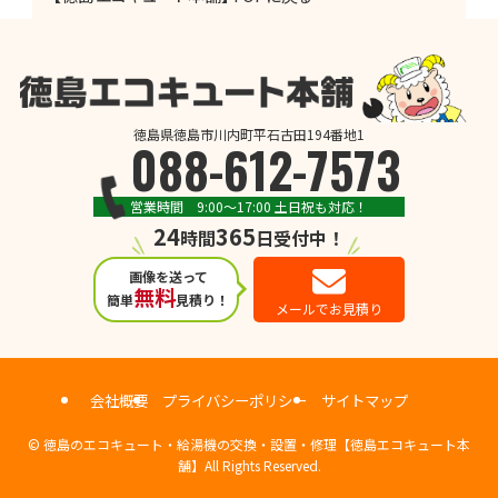
徳島県徳島市川内町平石古田194番地1
088-612-7573
営業時間 9:00～17:00 土日祝も対応！
24
365
時間
日受付中！
画像を送って
無料
簡単
見積り！
メールでお見積り
会社概要
プライバシーポリシー
サイトマップ
©
徳島のエコキュート・給湯機の交換・設置・修理【徳島エコキュート本
舗】All Rights Reserved.