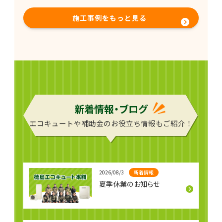
こから水
日にシューシューと
だくと、内部の機械
まいエラ
音が鳴り始め、使え
部分（ファンモータ
施工事例をもっと見る
出ていま
なくなってしまった
ーや加圧ポンプ部）
ということでした。
が故障し異音に繋が
交換させ
異変に気が付いてす
ってしまっていまし
漏れの心
ぐにご連絡をいただ
た。 A様邸は徳島市
ごしてい
き、タイミングよく
でも、塩害被害のあ
交換工事が
る地域で今回の故障
も塩害が関係してい
新着情報・ブログ
てもおかしく
エコキュートや補助金のお役立ち情報もご紹介！
新着情報
2026/08/3
夏季休業のお知らせ