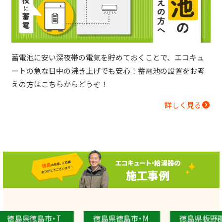
蓄電池に安い深夜帯の電気を貯めておくことで、エコキュ
ートの急な日中の沸き上げでも安心！蓄電池の設置をお考
えの方はこちらからどうぞ！
詳しく見る
エコキュート・給湯器の
施工事例
県徳島市・T
徳島県徳島市・M
徳島県板野郡・B