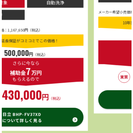
自動洗浄
メーカー希望小売価格：1,486,650円（税込
10年延長保証がコミコミで
込）
520,000
円
（税
でこの価格！
さらに今なら
7
補助金
万
税込）
もらえるので
ら
450,00
円
実質
で
0
円
日立 BHP-F46XD
（税込）
について詳しく見
XD
る