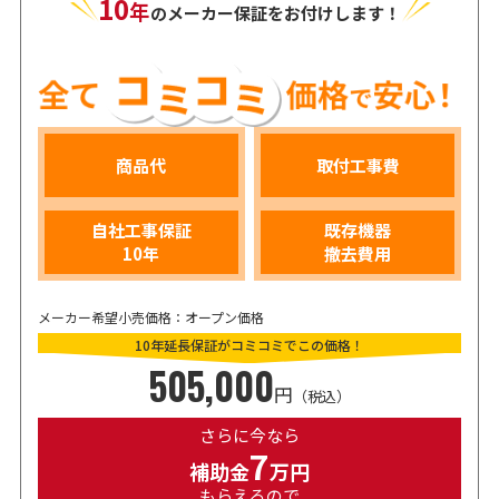
10
年
のメーカー保証をお付けします！
商品代
取付工事費
自社工事保証
既存機器
10年
撤去費用
メーカー希望小売価格：オープン価格
10年延長保証がコミコミでこの価格！
505,000
円
（税込）
さらに今なら
7
補助金
万円
もらえるので