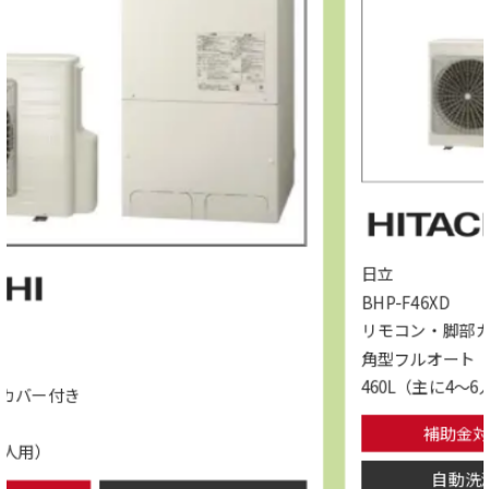
日立
BHP-F46XD
リモコン・脚部カバー付き
角型フルオート
460L（主に4～6人用）
補助金対象
自動洗浄