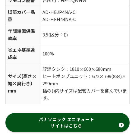
リモコン品番
台所用：HE-TQWNW
脚部カバー品
AD-HEJP4NA-C
番
AD-HEH44NA-C
年間給湯保温
3.5(区分：E)
効率
省エネ基準達
100%
成率
貯湯タンク：1810×600×680mm
サイズ(高さ×
ヒートポンプユニット：672×799(884)×
幅×奥行き）
299mm
mm
幅の()内サイズは配管カバーを含んでいま
す。
パナソニック エコキュート
サイトはこちら