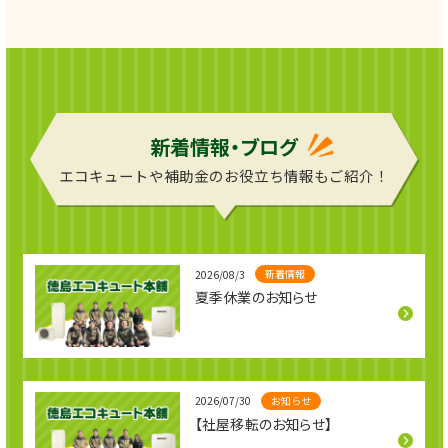
た。 今まで電気温水
した。 交換時期でも
器を使用されていま
あったので交換させ
は、お客様に
したが、雷で故障し
て頂き、水漏れの心
てしまったので
配もなく過ごしてい
ただけて安
新着情報・ブログ
エコキュートや補助金のお役立ち情報もご紹介！
新着情報
2026/08/3
夏季休業のお知らせ
お知らせ
2026/07/30
【社屋移転のお知らせ】