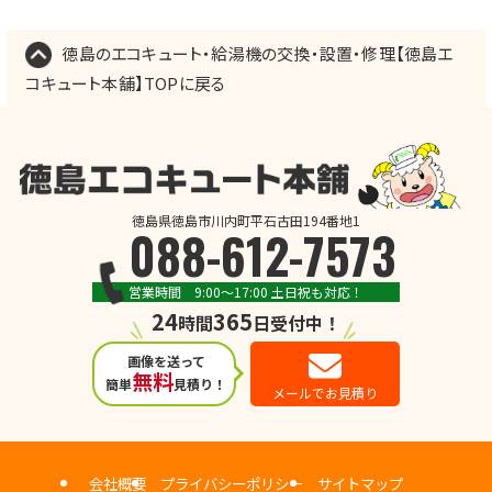
徳島のエコキュート・給湯機の交換・設置・修理【徳島エ
コキュート本舗】TOPに戻る
徳島県徳島市川内町平石古田194番地1
088-612-7573
営業時間 9:00～17:00 土日祝も対応！
24
365
時間
日受付中！
画像を送って
無料
簡単
見積り！
メールでお見積り
会社概要
プライバシーポリシー
サイトマップ