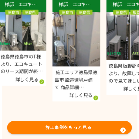
 エコキュ
様邸 エコキュ
様邸 エコキュ
交換工事
ート新設設置工
ート交換工事
市
徳島県
徳島市
徳島県
徳島県
板野郡
asonic
事
ダイキン370L
コキュート
エコキュート
エコキュート
S46LQS
Panasonic
EQA37ZFV
HEJ37LZS
徳島市のT様
エコキュート
徳島県板野郡のB様
ス期間が終わ
施工エリア徳島県徳
より、故障している
新しいエコキ
詳しく見る
島市 設置環境戸建
ので見てほしいとお
を買い替えた
て 商品詳細
問い合わせいただき
詳しく見る
問い合わせい
Panasonic
詳しく見る
ました。 エコキュー
した。 《他
HEJ37LZS 徳島県徳
トを見てみると、配
安くできて、
島市のM様より、エ
管の中の穴が広がっ
丁寧にしてく
コキュートの新設設
てしまいそこから水
で、助かりま
置についてお問い合
が漏れてしまいエラ
施工事例をもっと見る
》という、嬉
わせいただきまし
ーコードが出ていま
言葉を頂きま