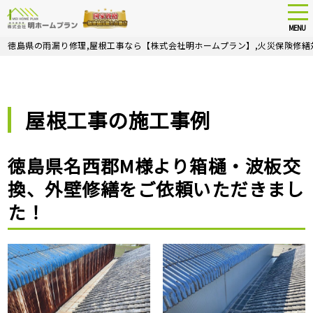
tog
nav
MENU
Skip
徳島県の雨漏り修理,屋根工事なら【株式会社明ホームプラン】,火災保険修繕
to
main
content
屋根工事の施工事例
徳島県名西郡M様より箱樋・波板交
換、外壁修繕をご依頼いただきまし
た！