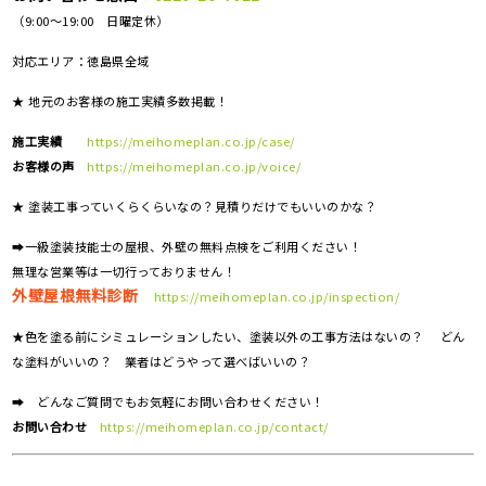
（9:00～19:00 日曜定休）
対応エリア：
徳島県全域
★ 地元のお客様の施工実績多数掲載！
施工実績
https://meihomeplan.co.jp/case/
お客様の声
https://meihomeplan.co.jp/voice/
★ 塗装工事っていくらくらいなの？見積りだけでもいいのかな？
➡一級塗装技能士の屋根、外壁の無料点検をご利用ください！
無理な営業等は一切行っておりません！
外壁屋根無料診断
https://meihomeplan.co.jp/inspection/
★色を塗る前にシミュレーションしたい、塗装以外の工事方法はないの？ どん
な塗料がいいの？ 業者はどうやって選べばいいの？
➡ どんなご質問でもお気軽にお問い合わせください！
お問い合わせ
https://meihomeplan.co.jp/contact/