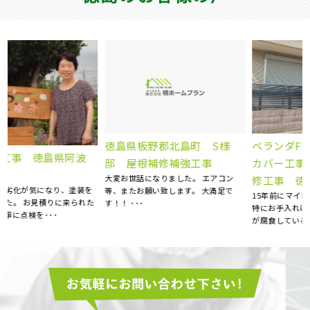
ベランダFRP防水工事、屋根
徳島県板野郡北島町 S様
カバー工事、外壁塗装、庇補
邸 屋根補修補強工事
大変お世話になりました。 エアコン
修工事 徳島県徳島市 K様
等、またお願い致します。 大満足で
15年前にマイホームを購入してから、
た
す！！ ･･･
特にお手入れはしておらず、ある時庇
が腐食しているのを見つ･･･