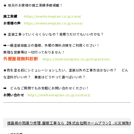
★ 地元のお客様の施工実績多数掲載！
施工実績
https://meihomeplan.co.jp/case/
お客様の声
https://meihomeplan.co.jp/voice/
★ 塗装工事っていくらくらいなの？見積りだけでもいいのかな？
➡一級塗装技能士の屋根、外壁の無料点検をご利用ください！
無理な営業等は一切行っておりません！
外壁屋根無料診断
https://meihomeplan.co.jp/inspection/
★色を塗る前にシミュレーションしたい、塗装以外の工事方法はないの？ どん
な塗料がいいの？ 業者はどうやって選べばいいの？
➡ どんなご質問でもお気軽にお問い合わせください！
お問い合わせ
https://meihomeplan.co.jp/contact/
徳島県の雨漏り修理,屋根工事なら【株式会社明ホームプラン】,火災保険修