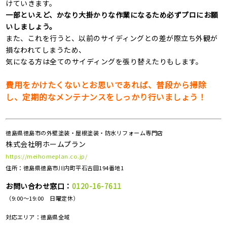
けていきます。
一部といえど、かなり大掛かりな作業になるため必ずプロにお願
いしましょう。
また、これを行うと、以前のサイディングとの差が際立ち外観が
損なわれてしまうため、
気になる方は全てのサイディングを張り替えたりもします。
費用をかけたくないとお思いであれば、普段から掃除
し、定期的なメンテナンスをしっかり行いましょう！
徳島県徳島市の外壁塗装・屋根塗装・防水リフォーム専門店
株式会社明ホームプラン
https://meihomeplan.co.jp/
住所：徳島県徳島市川内町平石古田194番地1
お問い合わせ窓口：
0120-16-7611
（9:00～19:00 日曜定休）
対応エリア：
徳島県全域