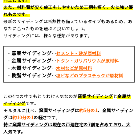
また、材料費が安く施工もしやすいため工期も短く、火に強い優
れものです。
最新のサイディングは断熱性も備えているタイプもあるため、あ
なたに合ったものを選ぶと良いでしょう。
サイディングには、様々な種類があります。
窯業サイディング
・
…
セメント・砂が原材料
金属サイディング
・
…
トタン・ガリバリウムが原材料
木質サイディング
・
…
木材などが原材料
樹脂サイディング
・
…
塩ビなどのプラスチックが原材料
この
4
つの中でもとりわけ人気なのが
窯業サイディング
と
金属サ
イディング
です。
モルタルに比べ、
窯業サイディングは
約
5
分の
1
、金属サイディン
グは
約
10
分の
1
の軽さ
です。
特に窯業サイディングは現在の戸建住宅の
7
割を占めており、大
人気です。