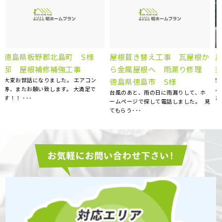
ベランダFRP防水工事、屋根
か
屋根塗装、棟板金交換、外壁
カバー工事、外壁塗装、庇補
理
塗装 徳島県徳島市 N様
5社くらい提案を聞きましたが、明ホー
修工事 徳島県徳島市 K様
ムプランさんが一番丁寧にご対応くだ
15年前にマイホームを購入してから、
さいました。 職人さん･･･
特にお手入れはしておらず、ある時庇
見
が腐食しているのを見つ･･･