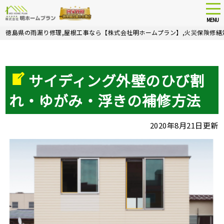
tog
nav
MENU
Skip
徳島県の雨漏り修理,屋根工事なら【株式会社明ホームプラン】,火災保険修繕
to
main
content
サイディング外壁のひび割
れ・ゆがみ・浮きの補修方法
2020年8月21日更新