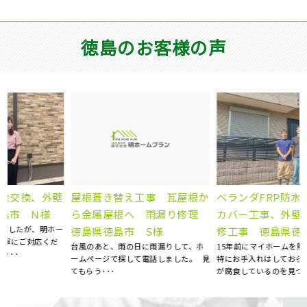
徳島のお客様の声
ベランダFRP防水工事、屋根
か
外壁塗装工事 徳島県阿波
カバー工事、外壁塗装、庇補
理
市 S様
修工事 徳島県徳島市 K様
自宅の外壁の劣化が気になり、塗装を
15年前にマイホームを購入してから、
お願いしました。 お見積りに来られた
特にお手入れはしておらず、ある時庇
見
際、とても丁寧に点検を･･･
が腐食しているのを見つ･･･