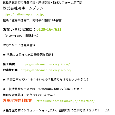
徳島県徳島市の外壁塗装・屋根塗装・防水リフォーム専門店
株式会社明ホームプラン
https://meihomeplan.co.jp/
住所：徳島県徳島市川内町平石古田194番地1
お問い合わせ窓口：
0120-16-7611
（9:00～19:00 日曜定休）
対応エリア：
徳島県全域
★ 地元のお客様の施工実績多数掲載！
施工実績
https://meihomeplan.co.jp/case/
お客様の声
https://meihomeplan.co.jp/voice/
★ 塗装工事っていくらくらいなの？見積りだけでもいいのかな？
➡一級塗装技能士の屋根、外壁の無料点検をご利用ください！
無理な営業等は一切行っておりません！
外壁屋根無料診断
https://meihomeplan.co.jp/inspection/
★色を塗る前にシミュレーションしたい、塗装以外の工事方法はないの？ どん