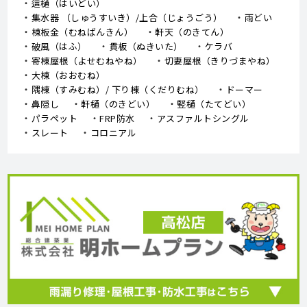
這樋（はいどい）
集水器 （しゅうすいき）/上合（じょうごう）
雨どい
棟板金（むねばんきん）
軒天（のきてん）
破風（はふ）
貫板（ぬきいた）
ケラバ
寄棟屋根（よせむねやね）
切妻屋根（きりづまやね）
大棟（おおむね）
隅棟（すみむね）/ 下り棟（くだりむね）
ドーマー
鼻隠し
軒樋（のきどい）
竪樋（たてどい）
パラペット
FRP防水
アスファルトシングル
スレート
コロニアル