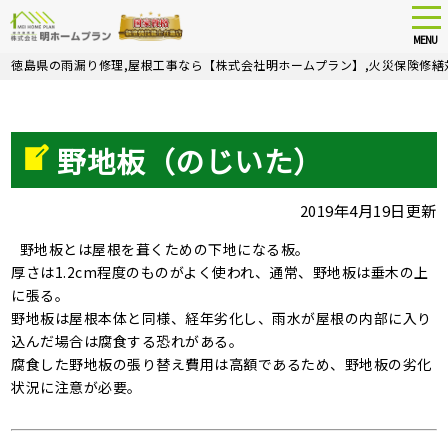
tog
nav
MENU
Skip
徳島県の雨漏り修理,屋根工事なら【株式会社明ホームプラン】,火災保険修繕
to
main
content
野地板（のじいた）
2019年4月19日更新
野地板とは屋根を葺くための下地になる板。
厚さは1.2cm程度のものがよく使われ、通常、野地板は垂木の上
に張る。
野地板は屋根本体と同様、経年劣化し、雨水が屋根の内部に入り
込んだ場合は腐食する恐れがある。
腐食した野地板の張り替え費用は高額であるため、野地板の劣化
状況に注意が必要。