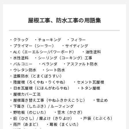
屋根工事、防水工事の用語集
クラック
チョーキング
フィラー
プライマー（シーラー）
サイディング
ALC（エーエルシー/パワーボード）
油性塗料
水性塗料
シーリング（コーキング）工事
バルコニー
ベランダ
アスファルト防水
ウレタン防水
シート防水
塗膜防水（とまくぼうすい）
陸屋根（ろくやね・りくやね）
セメント瓦屋根
日本瓦屋根（にほんがわらやね）
トタン屋根
屋根カバー工法
屋根葺き替え工事（やねふきかえこうじ）
雪止め
下葺き（したぶき）/ ルーフィング
野地板（のじいた）
笠木（かさぎ）
庇（ひさし）/ 霧よけ（きりよけ）
戸袋（とぶくろ）
雨戸（あまど）
幕板（まくいた）