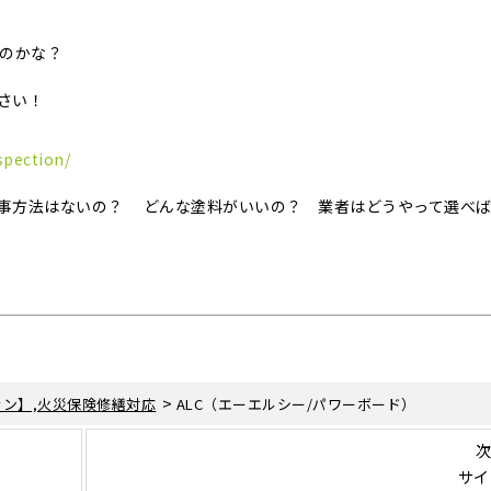
いのかな？
さい！
spection/
事方法はないの？ どんな塗料がいいの？ 業者はどうやって選べ
>
ン】,火災保険修繕対応
ALC（エーエルシー/パワーボード）
次
サイ