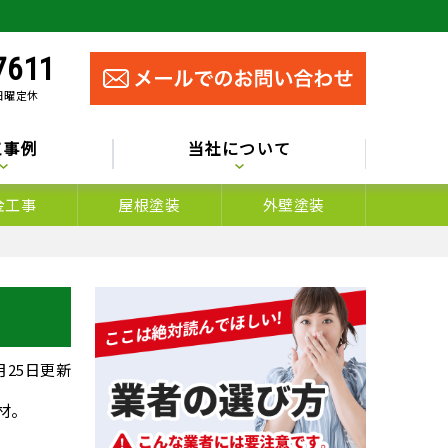
7611
 日曜定休
工事例
当社について
金工事
屋根塗装
外壁塗装
5月25日更新
材。