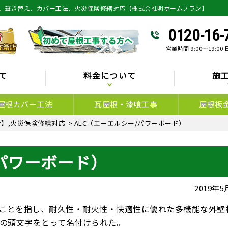
、葺き替え、カバー工法、火災保険修繕対応【株式会社明ホームプラン】
0120-16-
営業時間 9:00～19:00
て
料金について
施
屋根カバー工法
瓦屋根・漆喰工事
屋根板
】,火災保険修繕対応
>
ALC（エーエルシー/パワーボード）
/パワーボード）
2019年
ことを指し、耐久性・耐火性・快適性に優れた多機能な外壁
oncrete」の頭文字をとって名付けられた。