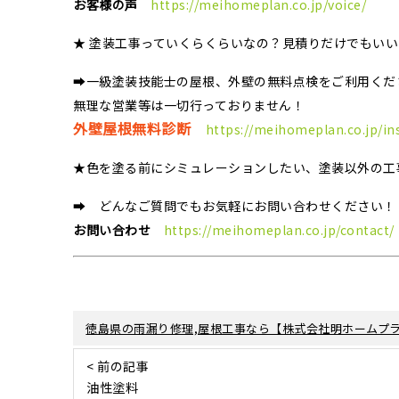
お客様の声
https://meihomeplan.co.jp/voice/
★ 塗装工事っていくらくらいなの？見積りだけでもい
➡一級塗装技能士の屋根、外壁の無料点検をご利用くだ
無理な営業等は一切行っておりません！
外壁屋根無料診断
https://meihomeplan.co.jp/in
★色を塗る前にシミュレーションしたい、塗装以外の工
➡ どんなご質問でもお気軽にお問い合わせください！
お問い合わせ
https://meihomeplan.co.jp/contact/
徳島県の雨漏り修理,屋根工事なら【株式会社明ホームプラ
< 前の記事
油性塗料