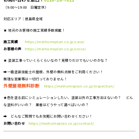
（9:00～19:00 日曜定休）
対応エリア：
徳島県全域
★ 地元のお客様の施工実績多数掲載！
施工実績
https://meihomeplan.co.jp/case/
お客様の声
https://meihomeplan.co.jp/voice/
★ 塗装工事っていくらくらいなの？見積りだけでもいいのかな？
➡一級塗装技能士の屋根、外壁の無料点検をご利用ください！
無理な営業等は一切行っておりません！
外壁屋根無料診断
https://meihomeplan.co.jp/inspection/
★色を塗る前にシミュレーションしたい、塗装以外の工事方法はないの？ どん
な塗料がいいの？ 業者はどうやって選べばいいの？
➡ どんなご質問でもお気軽にお問い合わせください！
お問い合わせ
https://meihomeplan.co.jp/contact/