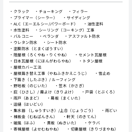
クラック
チョーキング
フィラー
プライマー（シーラー）
サイディング
ALC（エーエルシー/パワーボード）
油性塗料
水性塗料
シーリング（コーキング）工事
バルコニー
ベランダ
アスファルト防水
ウレタン防水
シート防水
塗膜防水（とまくぼうすい）
陸屋根（ろくやね・りくやね）
セメント瓦屋根
日本瓦屋根（にほんがわらやね）
トタン屋根
屋根カバー工法
屋根葺き替え工事（やねふきかえこうじ）
雪止め
下葺き（したぶき）/ ルーフィング
野地板（のじいた）
笠木（かさぎ）
庇（ひさし）/ 霧よけ（きりよけ）
戸袋（とぶくろ）
雨戸（あまど）
幕板（まくいた）
這樋（はいどい）
集水器 （しゅうすいき）/上合（じょうごう）
雨どい
棟板金（むねばんきん）
軒天（のきてん）
破風（はふ）
貫板（ぬきいた）
ケラバ
寄棟屋根（よせむねやね）
切妻屋根（きりづまやね）