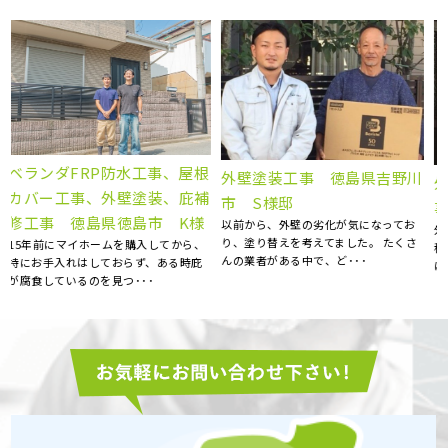
屋根葺き替え工事 瓦屋根か
川
外壁塗装工事 屋根塗装工
ら金属屋根へ 雨漏り修理
事 徳島県阿南市 S様邸
徳島県徳島市 S様
外壁の汚れが目立ち始めたので、お見
台風のあと、雨の日に雨漏りして、ホ
積もりをお願いしました。 とても丁寧
ームページで探して電話しました。 見
に見てくださり、コチラ･･･
てもらう･･･