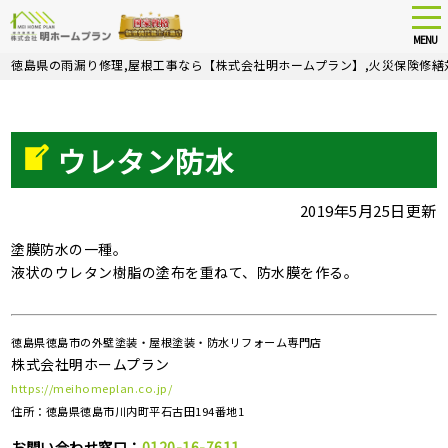
tog
nav
MENU
Skip
徳島県の雨漏り修理,屋根工事なら【株式会社明ホームプラン】,火災保険修繕
to
main
content
ウレタン防水
2019年5月25日更新
塗膜防水の一種。
液状のウレタン樹脂の塗布を重ねて、防水膜を作る。
徳島県徳島市の外壁塗装・屋根塗装・防水リフォーム専門店
株式会社明ホームプラン
https://meihomeplan.co.jp/
住所：徳島県徳島市川内町平石古田194番地1
お問い合わせ窓口：
0120-16-7611