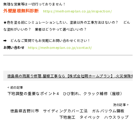
無理な営業等は一切行っておりません！
外壁屋根無料診断
https://meihomeplan.co.jp/inspection/
★色を塗る前にシミュレーションしたい、塗装以外の工事方法はないの？ どん
な塗料がいいの？ 業者はどうやって選べばいいの？
➡ どんなご質問でもお気軽にお問い合わせください！
お問い合わせ
https://meihomeplan.co.jp/contact/
徳島県の雨漏り修理,屋根工事なら【株式会社明ホームプラン】,火災保険修
< 前の記事
下地調整の重要なポイント4 ひび割れ、クラック補修（屋根）
次の記事 >
徳島県吉野川市 サイディングカバー工法 ガルバリウム鋼板
下地施工 タイペック ハウスラップ