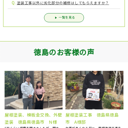
Q.
塗装工事以外に劣化部分の補修はしてもらえますか？
一覧を見る
徳島のお客様の声
外壁塗装工事 徳島県吉野川
外壁塗装工事 屋根塗装工
市 S様邸
事 徳島県阿南市 S様邸
を