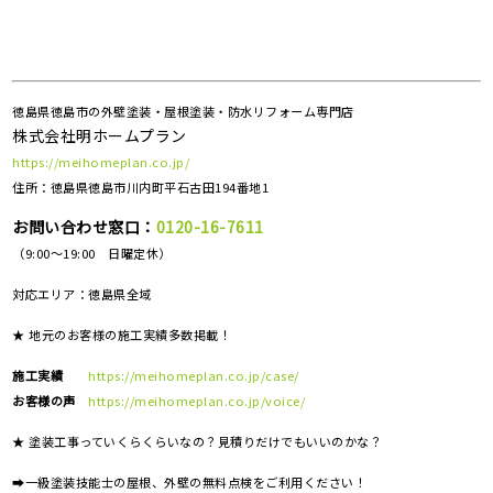
徳島県徳島市の外壁塗装・屋根塗装・防水リフォーム専門店
株式会社明ホームプラン
https://meihomeplan.co.jp/
住所：徳島県徳島市川内町平石古田194番地1
お問い合わせ窓口：
0120-16-7611
（9:00～19:00 日曜定休）
対応エリア：
徳島県全域
★ 地元のお客様の施工実績多数掲載！
施工実績
https://meihomeplan.co.jp/case/
お客様の声
https://meihomeplan.co.jp/voice/
★ 塗装工事っていくらくらいなの？見積りだけでもいいのかな？
➡一級塗装技能士の屋根、外壁の無料点検をご利用ください！