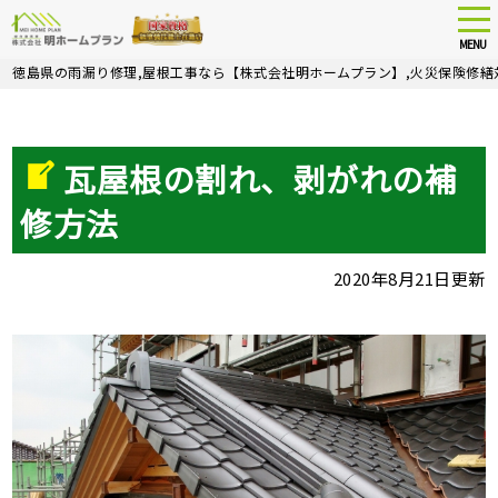
tog
nav
MENU
Skip
徳島県の雨漏り修理,屋根工事なら【株式会社明ホームプラン】,火災保険修繕
to
main
content
瓦屋根の割れ、剥がれの補
修方法
2020年8月21日更新