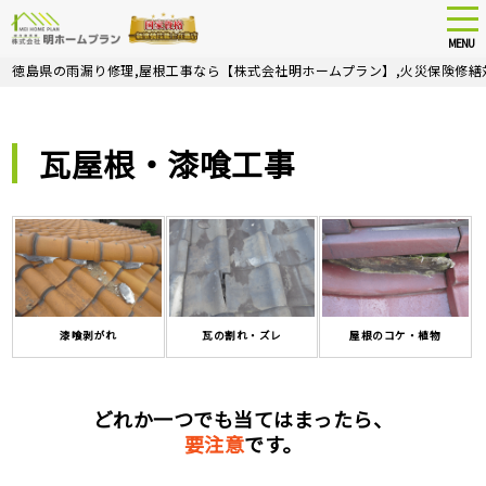
tog
nav
MENU
Skip
徳島県の雨漏り修理,屋根工事なら【株式会社明ホームプラン】,火災保険修繕
to
main
content
瓦屋根・漆喰工事
漆喰剥がれ
瓦の割れ・ズレ
屋根のコケ・植物
どれか一つでも当てはまったら、
要注意
です。