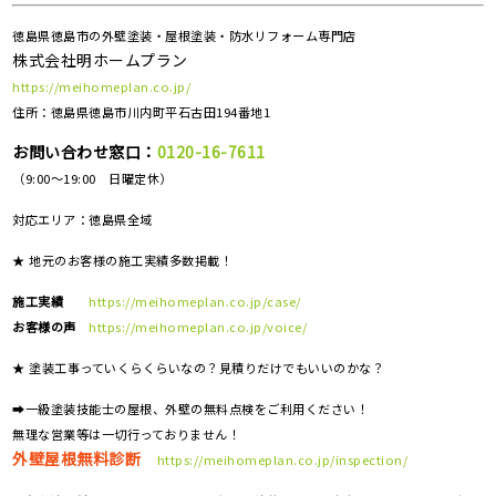
徳島県徳島市の外壁塗装・屋根塗装・防水リフォーム専門店
株式会社明ホームプラン
https://meihomeplan.co.jp/
住所：徳島県徳島市川内町平石古田194番地1
お問い合わせ窓口：
0120-16-7611
（9:00～19:00 日曜定休）
対応エリア：
徳島県全域
★ 地元のお客様の施工実績多数掲載！
施工実績
https://meihomeplan.co.jp/case/
お客様の声
https://meihomeplan.co.jp/voice/
★ 塗装工事っていくらくらいなの？見積りだけでもいいのかな？
➡一級塗装技能士の屋根、外壁の無料点検をご利用ください！
無理な営業等は一切行っておりません！
外壁屋根無料診断
https://meihomeplan.co.jp/inspection/