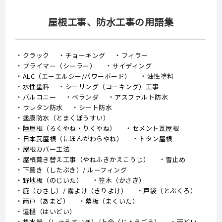
屋根工事、防水工事の用語集
クラック
チョーキング
フィラー
プライマー（シーラー）
サイディング
ALC（エーエルシー/パワーボード）
油性塗料
水性塗料
シーリング（コーキング）工事
バルコニー
ベランダ
アスファルト防水
ウレタン防水
シート防水
塗膜防水（とまくぼうすい）
陸屋根（ろくやね・りくやね）
セメント瓦屋根
日本瓦屋根（にほんがわらやね）
トタン屋根
屋根カバー工法
屋根葺き替え工事（やねふきかえこうじ）
雪止め
下葺き（したぶき）/ ルーフィング
野地板（のじいた）
笠木（かさぎ）
庇（ひさし）/ 霧よけ（きりよけ）
戸袋（とぶくろ）
雨戸（あまど）
幕板（まくいた）
這樋（はいどい）
集水器 （しゅうすいき）/上合（じょうごう）
雨どい