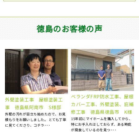
徳島のお客様の声
根
屋根塗装工事 徳島県徳島
屋根塗装、棟板金交換、外壁
補
市 A様邸
塗装 徳島県徳島市 N様
台風が多くなる前に、屋根塗装工事を
5社くらい提案を聞きましたが、明ホー
お願いしました。 近所の方から明ホー
ムプランさんが一番丁寧にご対応くだ
、
ムプラン･･･
さいました。 職人さん･･･