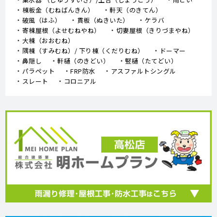
棟板金（むねばんきん）
軒天（のきてん）
破風（はふ）
貫板（ぬきいた）
ケラバ
寄棟屋根（よせむねやね）
切妻屋根（きりづまやね）
大棟（おおむね）
隅棟（すみむね）/ 下り棟（くだりむね）
ドーマー
鼻隠し
軒樋（のきどい）
竪樋（たてどい）
パラペット
FRP防水
アスファルトシングル
スレート
コロニアル