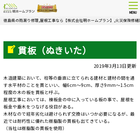
tog
nav
MENU
Skip
徳島県の雨漏り修理,屋根工事なら【株式会社明ホームプラン】,火災保険修繕
to
main
content
貫板（ぬきいた）
2019年3月13日更新
木造建築において、柱等の垂直に立てられる建材と建材の間を通
す水平材のことを貫といい、幅6cm～9cm、厚さ9mm～1.5cm
程度の木の板を貫板と呼ぶ。
屋根工事においては、棟板金の中に入っている板の事で、屋根を
板金や垂木をつなげる役目がある。
木材なので経年劣化は避けられず交換はいつか必要になるが、最
近では耐朽性に優れた樹脂製の貫板も出てきている。
（当社は樹脂製の貫板を使用）