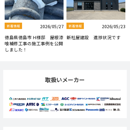
3
2026/08/03
2026/07/30
新着情報
新着情報
夏季休業のお知らせ
【社屋移転のお知らせ】
取扱いメーカー