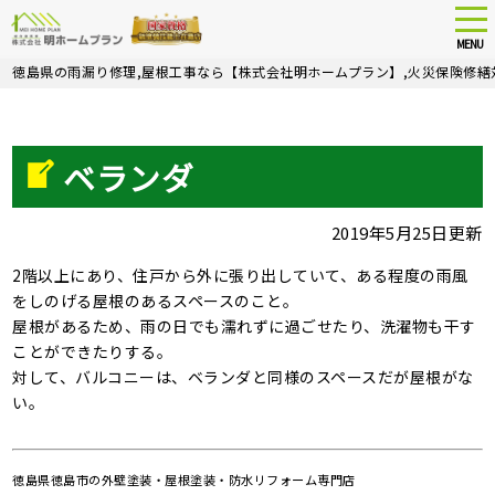
tog
nav
MENU
Skip
徳島県の雨漏り修理,屋根工事なら【株式会社明ホームプラン】,火災保険修繕
to
main
content
ベランダ
2019年5月25日更新
2階以上にあり、住戸から外に張り出していて、ある程度の雨風
をしのげる屋根のあるスペースのこと。
屋根があるため、雨の日でも濡れずに過ごせたり、洗濯物も干す
ことができたりする。
対して、バルコニーは、ベランダと同様のスペースだが屋根がな
い。
徳島県徳島市の外壁塗装・屋根塗装・防水リフォーム専門店