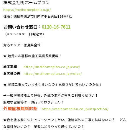
株式会社明ホームプラン
https://meihomeplan.co.jp/
住所：徳島県徳島市川内町平石古田194番地1
お問い合わせ窓口：
0120-16-7611
（9:00～19:00 日曜定休）
対応エリア：
徳島県全域
★ 地元のお客様の施工実績多数掲載！
施工実績
https://meihomeplan.co.jp/case/
お客様の声
https://meihomeplan.co.jp/voice/
★ 塗装工事っていくらくらいなの？見積りだけでもいいのかな？
➡一級塗装技能士の屋根、外壁の無料点検をご利用ください！
無理な営業等は一切行っておりません！
外壁屋根無料診断
https://meihomeplan.co.jp/inspection/
★色を塗る前にシミュレーションしたい、塗装以外の工事方法はないの？ どん
な塗料がいいの？ 業者はどうやって選べばいいの？