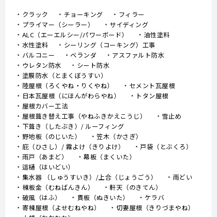
クラック
チョーキング
フィラー
プライマー（シーラー）
サイディング
ALC（エーエルシー/パワーボード）
油性塗料
水性塗料
シーリング（コーキング）工事
バルコニー
ベランダ
アスファルト防水
ウレタン防水
シート防水
塗膜防水（とまくぼうすい）
陸屋根（ろくやね・りくやね）
セメント瓦屋根
日本瓦屋根（にほんがわらやね）
トタン屋根
屋根カバー工法
屋根葺き替え工事（やねふきかえこうじ）
雪止め
下葺き（したぶき）/ ルーフィング
野地板（のじいた）
笠木（かさぎ）
庇（ひさし）/ 霧よけ（きりよけ）
戸袋（とぶくろ）
雨戸（あまど）
幕板（まくいた）
這樋（はいどい）
集水器 （しゅうすいき）/上合（じょうごう）
雨どい
棟板金（むねばんきん）
軒天（のきてん）
破風（はふ）
貫板（ぬきいた）
ケラバ
寄棟屋根（よせむねやね）
切妻屋根（きりづまやね）