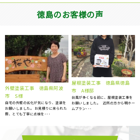
徳島のお客様の声
屋根塗装、棟板金交換、外壁
徳島県板野郡北島町 S様
塗装 徳島県徳島市 N様
邸 屋根補修補強工事
5社くらい提案を聞きましたが、明ホー
大変お世話になりました。 エアコン
ー
ムプランさんが一番丁寧にご対応くだ
等、またお願い致します。 大満足で
さいました。 職人さん･･･
す！！ ･･･