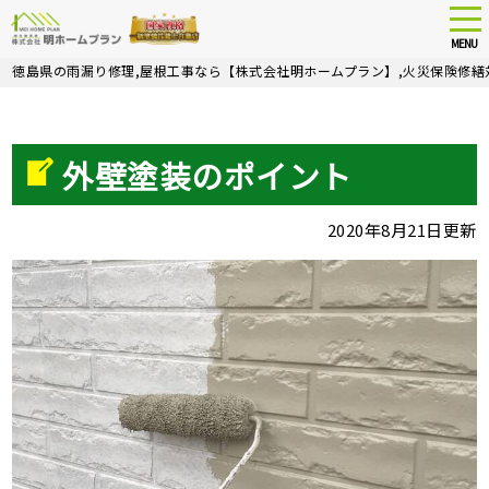
tog
nav
MENU
Skip
徳島県の雨漏り修理,屋根工事なら【株式会社明ホームプラン】,火災保険修繕
to
main
content
外壁塗装のポイント
2020年8月21日更新