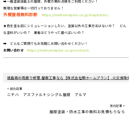
➡一級塗装技能士の屋根、外壁の無料点検をご利用ください！
無理な営業等は一切行っておりません！
外壁屋根無料診断
https://meihomeplan.co.jp/inspection/
★色を塗る前にシミュレーションしたい、塗装以外の工事方法はないの？ どん
な塗料がいいの？ 業者はどうやって選べばいいの？
➡ どんなご質問でもお気軽にお問い合わせください！
お問い合わせ
https://meihomeplan.co.jp/contact/
徳島県の雨漏り修理,屋根工事なら【株式会社明ホームプラン】,火災保険修
< 前の記事
ニチハ アスファルトシングル屋根 アルマ
次の記事 >
屋根塗装・防水工事の無料お見積もりなら