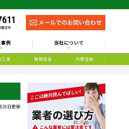
7611
 日曜定休
工事例
当社について
金工事
屋根塗装
外壁塗装
5月25日更新