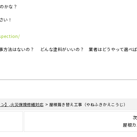
いのかな？
さい！
spection/
事方法はないの？ どんな塗料がいいの？ 業者はどうやって選べ
>
ン】,火災保険修繕対応
屋根葺き替え工事（やねふきかえこうじ）
次
屋根カ