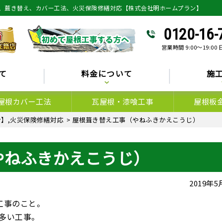
、葺き替え、カバー工法、火災保険修繕対応【株式会社明ホームプラン】
0120-16-
営業時間 9:00～19:00
て
料金について
施
屋根カバー工法
瓦屋根・漆喰工事
屋根板
】,火災保険修繕対応
>
屋根葺き替え工事（やねふきかえこうじ）
やねふきかえこうじ）
2019年
工事のこと。
多い工事。