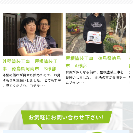
ベランダFRP防水工事、屋根
徳島県板野郡北島町 S様
カバー工事、外壁塗装、庇補
邸 屋根補修補強工事
大変お世話になりました。 エアコン
修工事 徳島県徳島市 K様
ー
等、またお願い致します。 大満足で
15年前にマイホームを購入してから、
す！！ ･･･
特にお手入れはしておらず、ある時庇
が腐食しているのを見つ･･･