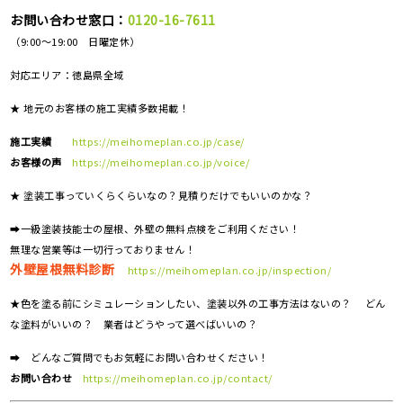
お問い合わせ窓口：
0120-16-7611
（9:00～19:00 日曜定休）
対応エリア：
徳島県全域
★ 地元のお客様の施工実績多数掲載！
施工実績
https://meihomeplan.co.jp/case/
お客様の声
https://meihomeplan.co.jp/voice/
★ 塗装工事っていくらくらいなの？見積りだけでもいいのかな？
➡一級塗装技能士の屋根、外壁の無料点検をご利用ください！
無理な営業等は一切行っておりません！
外壁屋根無料診断
https://meihomeplan.co.jp/inspection/
★色を塗る前にシミュレーションしたい、塗装以外の工事方法はないの？ どん
な塗料がいいの？ 業者はどうやって選べばいいの？
➡ どんなご質問でもお気軽にお問い合わせください！
お問い合わせ
https://meihomeplan.co.jp/contact/