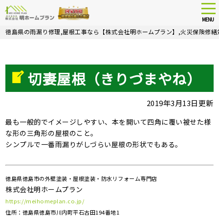
tog
nav
MENU
Skip
徳島県の雨漏り修理,屋根工事なら【株式会社明ホームプラン】,火災保険修繕
to
main
content
切妻屋根（きりづまやね）
2019年3月13日更新
最も一般的でイメージしやすい、本を開いて四角に覆い被せた様
な形の三角形の屋根のこと。
シンプルで一番雨漏りがしづらい屋根の形状でもある。
徳島県徳島市の外壁塗装・屋根塗装・防水リフォーム専門店
株式会社明ホームプラン
https://meihomeplan.co.jp/
住所：徳島県徳島市川内町平石古田194番地1