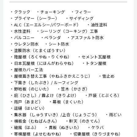
クラック
チョーキング
フィラー
プライマー（シーラー）
サイディング
ALC（エーエルシー/パワーボード）
油性塗料
水性塗料
シーリング（コーキング）工事
バルコニー
ベランダ
アスファルト防水
ウレタン防水
シート防水
塗膜防水（とまくぼうすい）
陸屋根（ろくやね・りくやね）
セメント瓦屋根
日本瓦屋根（にほんがわらやね）
トタン屋根
屋根カバー工法
屋根葺き替え工事（やねふきかえこうじ）
雪止め
下葺き（したぶき）/ ルーフィング
野地板（のじいた）
笠木（かさぎ）
庇（ひさし）/ 霧よけ（きりよけ）
戸袋（とぶくろ）
雨戸（あまど）
幕板（まくいた）
這樋（はいどい）
集水器 （しゅうすいき）/上合（じょうごう）
雨どい
棟板金（むねばんきん）
軒天（のきてん）
破風（はふ）
貫板（ぬきいた）
ケラバ
寄棟屋根（よせむねやね）
切妻屋根（きりづまやね）