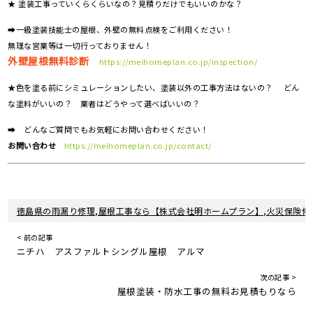
★ 塗装工事っていくらくらいなの？見積りだけでもいいのかな？
➡一級塗装技能士の屋根、外壁の無料点検をご利用ください！
無理な営業等は一切行っておりません！
外壁屋根無料診断
https://meihomeplan.co.jp/inspection/
★色を塗る前にシミュレーションしたい、塗装以外の工事方法はないの？ どん
な塗料がいいの？ 業者はどうやって選べばいいの？
➡ どんなご質問でもお気軽にお問い合わせください！
お問い合わせ
https://meihomeplan.co.jp/contact/
徳島県の雨漏り修理,屋根工事なら【株式会社明ホームプラン】,火災保険修
< 前の記事
ニチハ アスファルトシングル屋根 アルマ
次の記事 >
屋根塗装・防水工事の無料お見積もりなら