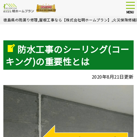
tog
nav
MENU
Skip
徳島県の雨漏り修理,屋根工事なら【株式会社明ホームプラン】,火災保険修繕
to
main
content
防水工事のシーリング(コー
キング)の重要性とは
2020年8月21日更新