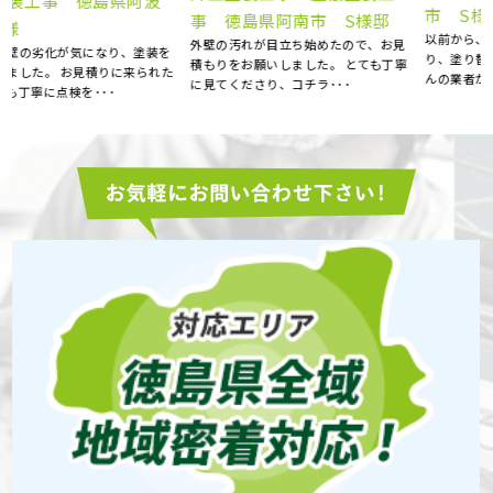
市 S様邸
事 徳島県阿南市 S様邸
以前から、外壁の劣化が気になってお
外壁の汚れが目立ち始めたので、お見
り、塗り替えを考えてました。 たくさ
積もりをお願いしました。 とても丁寧
た
んの業者がある中で、ど･･･
に見てくださり、コチラ･･･