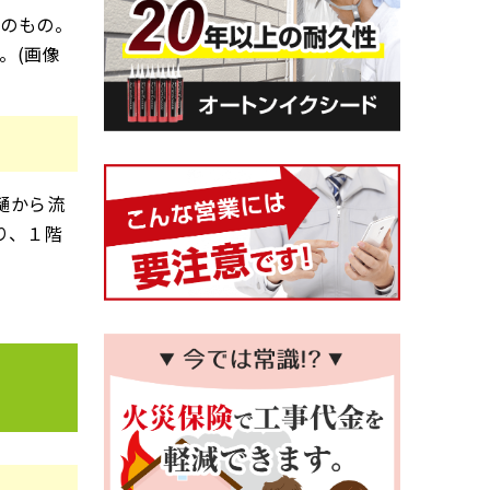
状のもの。
。(画像
樋から流
り、１階