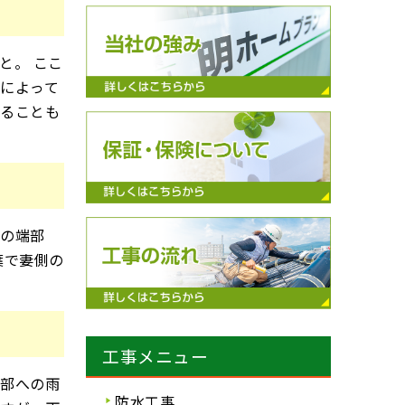
と。 ここ
によって
れることも
根の端部
葉で妻側の
工事メニュー
内部への雨
防水工事