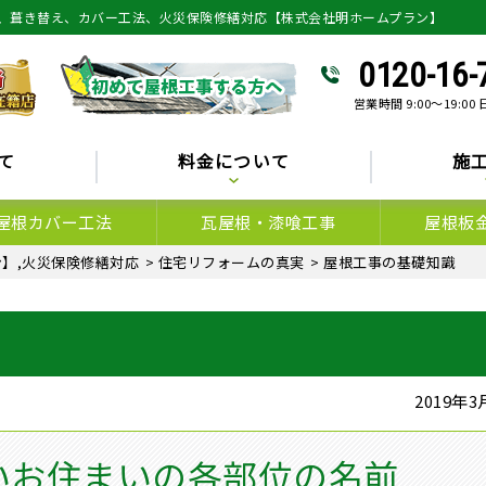
、葺き替え、カバー工法、火災保険修繕対応【株式会社明ホームプラン】
0120-16-
営業時間 9:00～19:00
て
料金について
施
屋根カバー工法
瓦屋根・漆喰工事
屋根板
】,火災保険修繕対応
>
住宅リフォームの真実
>
屋根工事の基礎知識
2019年
いお住まいの各部位の名前