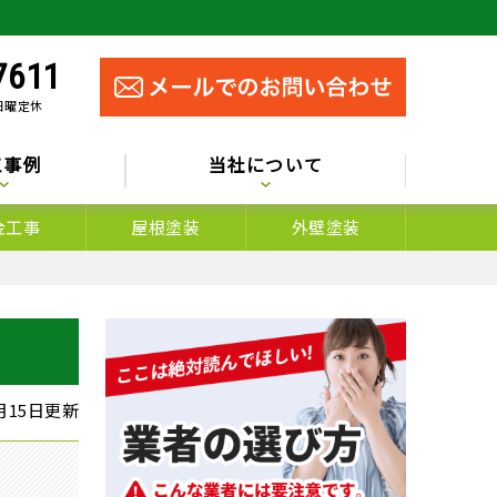
7611
 日曜定休
工事例
当社について
金工事
屋根塗装
外壁塗装
3月15日更新