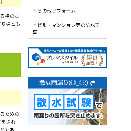
ね）
その他リフォーム
いる棟のこ
下り棟とも
ビル・マンション等の防水工
事
せるための
方をされ
こともあ