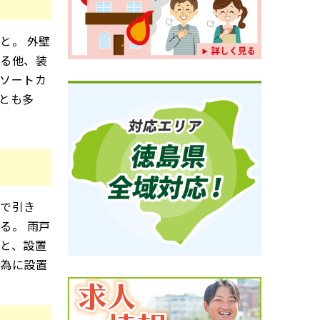
と。 外壁
める他、装
ソートカ
とも多
とで引き
る。 雨戸
と、設置
の為に設置