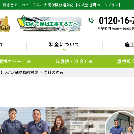
、葺き替え、カバー工法、火災保険修繕対応【株式会社明ホームプラン】
0120-16-
営業時間 9:00～19:00
て
料金について
施
屋根カバー工法
瓦屋根・漆喰工事
屋根板
】,火災保険修繕対応
>
当社の強み