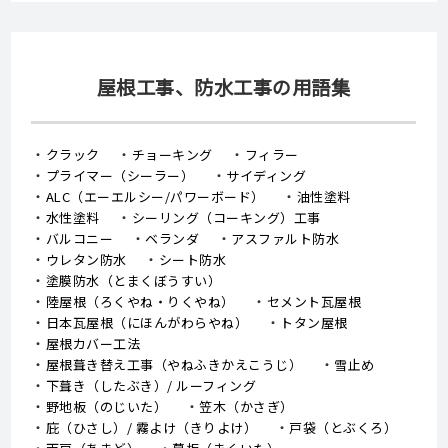
屋根工事、防水工事の用語集
クラック
チョーキング
フィラー
プライマー（シーラー）
サイディング
ALC（エーエルシー/パワーボード）
油性塗料
水性塗料
シーリング（コーキング）工事
バルコニー
ベランダ
アスファルト防水
ウレタン防水
シート防水
塗膜防水（とまくぼうすい）
陸屋根（ろくやね・りくやね）
セメント瓦屋根
日本瓦屋根（にほんがわらやね）
トタン屋根
屋根カバー工法
屋根葺き替え工事（やねふきかえこうじ）
雪止め
下葺き（したぶき）/ ルーフィング
野地板（のじいた）
笠木（かさぎ）
庇（ひさし）/ 霧よけ（きりよけ）
戸袋（とぶくろ）