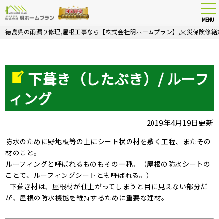
tog
nav
MENU
Skip
徳島県の雨漏り修理,屋根工事なら【株式会社明ホームプラン】,火災保険修繕
to
main
content
下葺き（したぶき）/ ルーフ
ィング
2019年4月19日更新
防水のために野地板等の上にシート状の材を敷く工程、またその
材のこと。
ルーフィングと呼ばれるものもその一種。（屋根の防水シートの
ことで、ルーフィングシートとも呼ばれる。）
下葺き材は、屋根材が仕上がってしまうと目に見えない部分だ
が、屋根の防水機能を維持するために重要な建材。