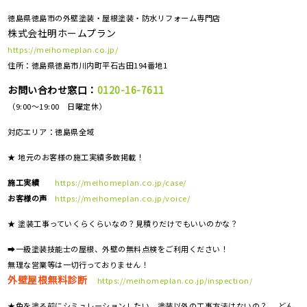
徳島県徳島市の外壁塗装・屋根塗装・防水リフォーム専門店
株式会社明ホームプラン
https://meihomeplan.co.jp/
住所：徳島県徳島市川内町平石古田194番地1
お問い合わせ窓口：
0120-16-7611
（9:00～19:00 日曜定休）
対応エリア：
徳島県全域
★ 地元のお客様の施工実績多数掲載！
施工実績
https://meihomeplan.co.jp/case/
お客様の声
https://meihomeplan.co.jp/voice/
★ 塗装工事っていくらくらいなの？見積りだけでもいいのかな？
➡一級塗装技能士の屋根、外壁の無料点検をご利用ください！
無理な営業等は一切行っておりません！
外壁屋根無料診断
https://meihomeplan.co.jp/inspection/
★色を塗る前にシミュレーションしたい、塗装以外の工事方法はないの？ どん