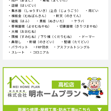
雨戸（あまど）
幕板（まくいた）
這樋（はいどい）
集水器 （しゅうすいき）/上合（じょうごう）
雨どい
棟板金（むねばんきん）
軒天（のきてん）
破風（はふ）
貫板（ぬきいた）
ケラバ
寄棟屋根（よせむねやね）
切妻屋根（きりづまやね）
大棟（おおむね）
隅棟（すみむね）/ 下り棟（くだりむね）
ドーマー
鼻隠し
軒樋（のきどい）
竪樋（たてどい）
パラペット
FRP防水
アスファルトシングル
スレート
コロニアル