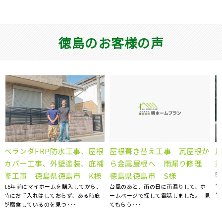
徳島のお客様の声
か
屋根塗装、棟板金交換、外壁
屋根雨漏り補修 徳島県阿波
理
塗装 徳島県徳島市 N様
市 N様邸
5社くらい提案を聞きましたが、明ホー
天井にシミが出来ていることに気がつ
ムプランさんが一番丁寧にご対応くだ
き、慌てて探した明ホームプランさん
さいました。 職人さん･･･
に点検のお願いをしました･･･
見