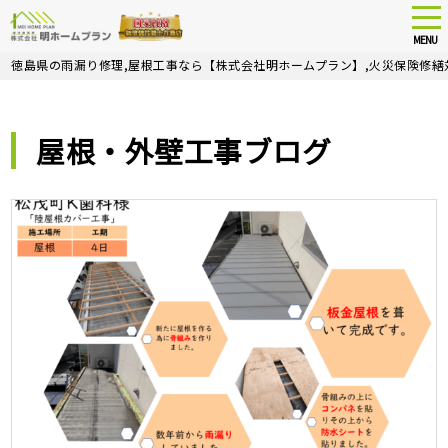
tog
nav
MENU
Skip
徳島県の雨漏り修理,屋根工事なら【株式会社明ホームプラン】,火災保険修繕
to
main
content
屋根・外壁工事ブログ