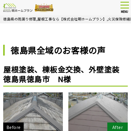
tog
nav
MENU
Skip
徳島県の雨漏り修理,屋根工事なら【株式会社明ホームプラン】,火災保険修繕
to
main
content
徳島県全域のお客様の声
屋根塗装、棟板金交換、外壁塗装
徳島県徳島市 N様
Before
After