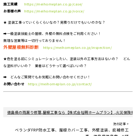
施工実績
https://meihomeplan.co.jp/case/
お客様の声
https://meihomeplan.co.jp/voice/
★ 塗装工事っていくらくらいなの？見積りだけでもいいのかな？
➡一級塗装技能士の屋根、外壁の無料点検をご利用ください！
無理な営業等は一切行っておりません！
外壁屋根無料診断
https://meihomeplan.co.jp/inspection/
★色を塗る前にシミュレーションしたい、塗装以外の工事方法はないの？ どん
な塗料がいいの？ 業者はどうやって選べばいいの？
➡ どんなご質問でもお気軽にお問い合わせください！
お問い合わせ
https://meihomeplan.co.jp/contact/
徳島県の雨漏り修理,屋根工事なら【株式会社明ホームプラン】,火災保険修
次の記事 >
ベランダFRP防水工事、屋根カバー工事、外壁塗装、庇補修工