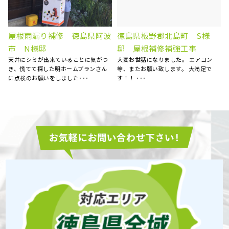
ベランダFRP防水工事、屋根
屋根塗装、棟板金交換、外壁
カバー工事、外壁塗装、庇補
塗装 徳島県徳島市 N様
5社くらい提案を聞きましたが、明ホー
修工事 徳島県徳島市 K様
ムプランさんが一番丁寧にご対応くだ
15年前にマイホームを購入してから、
さいました。 職人さん･･･
特にお手入れはしておらず、ある時庇
が腐食しているのを見つ･･･