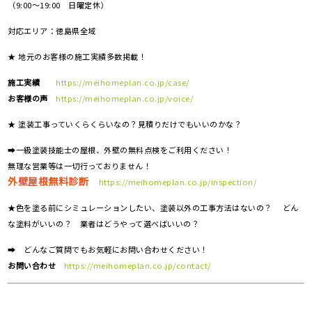
（9:00～19:00 日曜定休）
対応エリア：
徳島県全域
★ 地元のお客様の施工実績多数掲載！
施工実績
https://meihomeplan.co.jp/case/
お客様の声
https://meihomeplan.co.jp/voice/
★ 塗装工事っていくらくらいなの？見積りだけでもいいのかな？
➡一級塗装技能士の屋根、外壁の無料点検をご利用ください！
無理な営業等は一切行っておりません！
外壁屋根無料診断
https://meihomeplan.co.jp/inspection/
★色を塗る前にシミュレーションしたい、塗装以外の工事方法はないの？ どん
な塗料がいいの？ 業者はどうやって選べばいいの？
➡ どんなご質問でもお気軽にお問い合わせください！
お問い合わせ
https://meihomeplan.co.jp/contact/