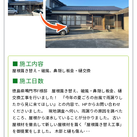
■ 施工内容
屋根葺き替え・破風、鼻隠し板金・樋交換
■ 施工日数
徳島県鳴門市F様邸 屋根葺き替え、破風・鼻隠し板金、樋
交換工事を行いました！ 『今年の夏ごろの台風で雨漏りし
たから見に来てほしい』との内容で、HPからお問い合わせ
くださいました。 現地調査へ伺い、雨漏りの原因を調べた
ところ、屋根から浸水していることが分かりました。 古い
屋根材を撤去して新しい屋根材を葺く「屋根葺き替え工事」
を御提案をしました。 木部と樋も傷ん･･･