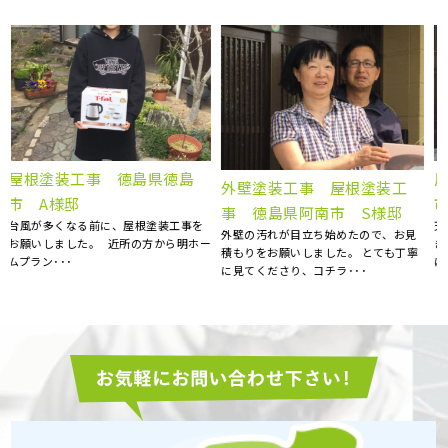
屋根雨漏り補修 徳島県阿波
屋根塗装、棟板金交換、外壁
市 N様邸
塗装 徳島県徳島市 N様
天井にシミが出来ていることに気がつ
5社くらい提案を聞きましたが、明ホー
き、慌てて探した明ホームプランさん
ムプランさんが一番丁寧にご対応くだ
寧
に点検のお願いをしました･･･
さいました。 職人さん･･･