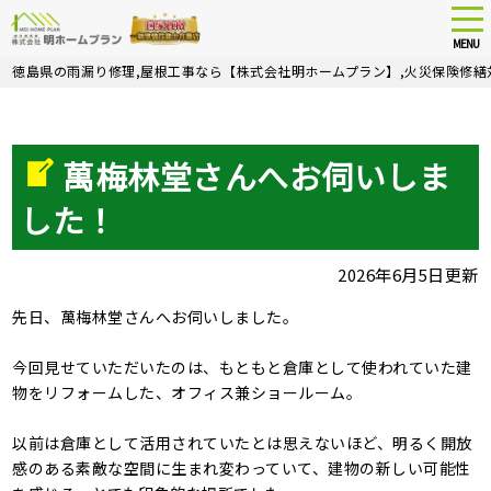
tog
nav
MENU
Skip
徳島県の雨漏り修理,屋根工事なら【株式会社明ホームプラン】,火災保険修繕
to
main
content
萬梅林堂さんへお伺いしま
した！
2026年6月5日更新
先日、萬梅林堂さんへお伺いしました。
今回見せていただいたのは、もともと倉庫として使われていた建
物をリフォームした、オフィス兼ショールーム。
以前は倉庫として活用されていたとは思えないほど、明るく開放
感のある素敵な空間に生まれ変わっていて、建物の新しい可能性