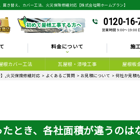
、葺き替え、カバー工法、火災保険修繕対応【株式会社明ホームプラン】
0120-16-
営業時間 9:00～19:00
て
料金について
施
屋根カバー工法
瓦屋根・漆喰工事
屋根板
】,火災保険修繕対応
>
よくあるご質問
>
お見積について
>
何社か見積
ったとき、各社面積が違うのは