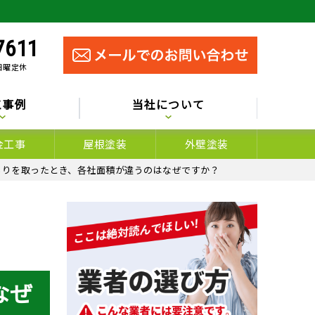
7611
 日曜定休
工事例
当社について
金工事
屋根塗装
外壁塗装
もりを取ったとき、各社面積が違うのはなぜですか？
なぜ