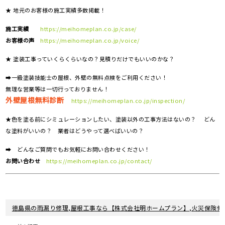
★ 地元のお客様の施工実績多数掲載！
施工実績
https://meihomeplan.co.jp/case/
お客様の声
https://meihomeplan.co.jp/voice/
★ 塗装工事っていくらくらいなの？見積りだけでもいいのかな？
➡一級塗装技能士の屋根、外壁の無料点検をご利用ください！
無理な営業等は一切行っておりません！
外壁屋根無料診断
https://meihomeplan.co.jp/inspection/
★色を塗る前にシミュレーションしたい、塗装以外の工事方法はないの？ どん
な塗料がいいの？ 業者はどうやって選べばいいの？
➡ どんなご質問でもお気軽にお問い合わせください！
お問い合わせ
https://meihomeplan.co.jp/contact/
徳島県の雨漏り修理,屋根工事なら【株式会社明ホームプラン】,火災保険修