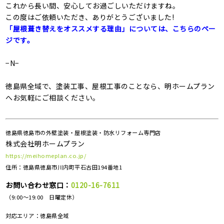
これから長い間、安心してお過ごしいただけますね。
この度はご依頼いただき、ありがとうございました!
「屋根葺き替えをオススメする理由」については、こちらのペー
ジです。
−N−
徳島県全域で、塗装工事、屋根工事のことなら、明ホームプラン
へお気軽にご相談ください。
徳島県徳島市の外壁塗装・屋根塗装・防水リフォーム専門店
株式会社明ホームプラン
https://meihomeplan.co.jp/
住所：徳島県徳島市川内町平石古田194番地1
お問い合わせ窓口：
0120-16-7611
（9:00～19:00 日曜定休）
対応エリア：
徳島県全域