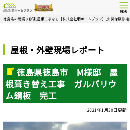
tog
nav
MENU
Skip
徳島県の雨漏り修理,屋根工事なら【株式会社明ホームプラン】,火災保険修繕
to
main
content
屋根・外壁現場レポート
徳島県徳島市 M様邸 屋
根葺き替え工事 ガルバリウ
ム鋼板 完工
2021年1月30日更新