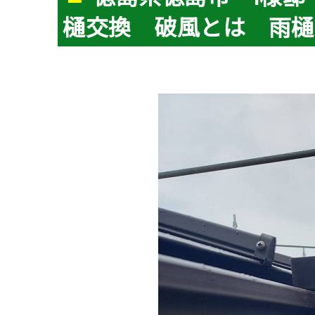
樋交換 破風とは 雨樋