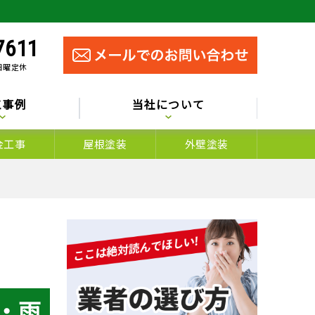
7611
 日曜定休
工事例
当社について
金工事
屋根塗装
外壁塗装
・雨