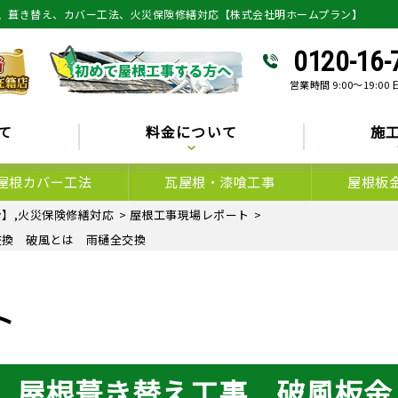
、葺き替え、カバー工法、火災保険修繕対応【株式会社明ホームプラン】
0120-16-
営業時間 9:00～19:00
て
料金について
施
屋根カバー工法
瓦屋根・漆喰工事
屋根板
】,火災保険修繕対応
>
屋根工事現場レポート
>
交換 破風とは 雨樋全交換
ト
 屋根葺き替え工事 破風板金