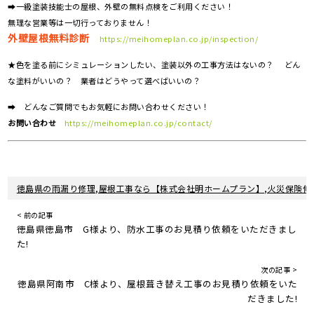
➡一級塗装技能士の屋根、外壁の無料点検をご利用ください！
無理な営業等は一切行っておりません！
外壁屋根無料診断
https://meihomeplan.co.jp/inspection/
★色を塗る前にシミュレーションしたい、塗装以外の工事方法はないの？ どん
な塗料がいいの？ 業者はどうやって選べばいいの？
➡ どんなご質問でもお気軽にお問い合わせください！
お問い合わせ
https://meihomeplan.co.jp/contact/
徳島県の雨漏り修理,屋根工事なら【株式会社明ホームプラン】,火災保険修
< 前の記事
徳島県徳島市 G様より、防水工事のお見積り依頼をいただきまし
た!
次の記事 >
徳島県阿南市 C様より、屋根葺き替え工事のお見積り依頼をいた
だきました!