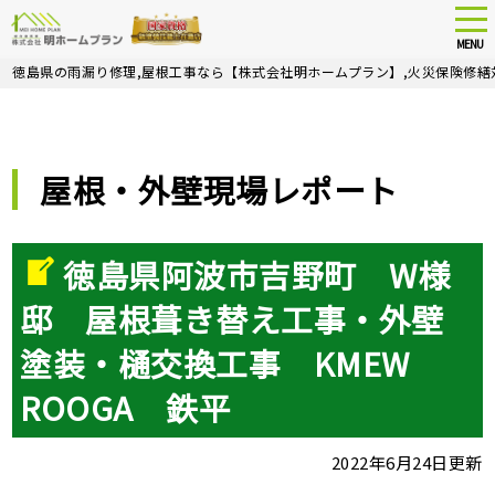
tog
nav
MENU
Skip
徳島県の雨漏り修理,屋根工事なら【株式会社明ホームプラン】,火災保険修繕
to
main
content
屋根・外壁現場レポート
徳島県阿波市吉野町 W様
邸 屋根葺き替え工事・外壁
塗装・樋交換工事 KMEW
ROOGA 鉄平
2022年6月24日更新