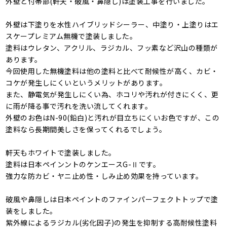
外壁と付帯部(軒天・破風・鼻隠し)は塗装工事を行いました。
外壁は下塗りを水性ハイブリッドシーラー、中塗り・上塗りはエ
スケープレミアム無機で塗装しました。
塗料はウレタン、アクリル、ラジカル、フッ素など沢山の種類が
あります。
今回使用した無機塗料は他の塗料と比べて耐候性が高く、カビ・
コケが発生しにくいというメリットがあります。
また、静電気が発生しにくい為、ホコリや汚れが付きにくく、更
に雨が降る事で汚れを洗い流してくれます。
外壁のお色はN-90(鉛白)と汚れが目立ちにくいお色ですが、この
塗料なら長期間美しさを保ってくれるでしょう。
軒天もホワイトで塗装しました。
塗料は日本ペインントのケンエースG-Ⅱです。
強力な防カビ・ヤニ止め性・しみ止め効果を持っています。
破風や鼻隠しは日本ペイントのファインパーフェクトトップで塗
装をしました。
紫外線によるラジカル(劣化因子)の発生を抑制する高耐候性塗料