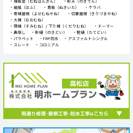
棟板金（むねばんきん）
軒天（のきてん）
破風（はふ）
貫板（ぬきいた）
ケラバ
寄棟屋根（よせむねやね）
切妻屋根（きりづまやね）
大棟（おおむね）
隅棟（すみむね）/ 下り棟（くだりむね）
ドーマー
鼻隠し
軒樋（のきどい）
竪樋（たてどい）
パラペット
FRP防水
アスファルトシングル
スレート
コロニアル