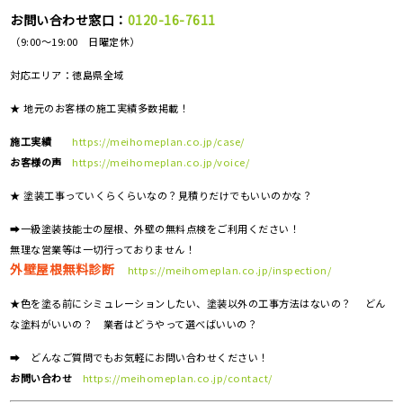
お問い合わせ窓口：
0120-16-7611
（9:00～19:00 日曜定休）
対応エリア：
徳島県全域
★ 地元のお客様の施工実績多数掲載！
施工実績
https://meihomeplan.co.jp/case/
お客様の声
https://meihomeplan.co.jp/voice/
★ 塗装工事っていくらくらいなの？見積りだけでもいいのかな？
➡一級塗装技能士の屋根、外壁の無料点検をご利用ください！
無理な営業等は一切行っておりません！
外壁屋根無料診断
https://meihomeplan.co.jp/inspection/
★色を塗る前にシミュレーションしたい、塗装以外の工事方法はないの？ どん
な塗料がいいの？ 業者はどうやって選べばいいの？
➡ どんなご質問でもお気軽にお問い合わせください！
お問い合わせ
https://meihomeplan.co.jp/contact/