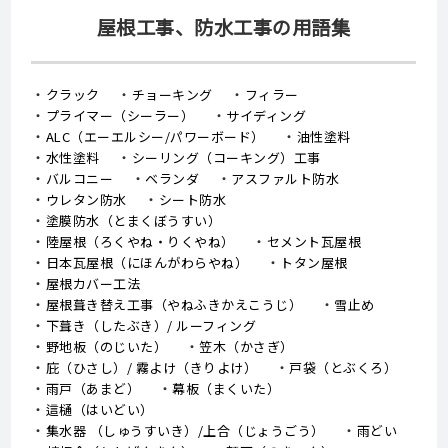
屋根工事、防水工事の用語集
クラック
チョーキング
フィラー
プライマー（シーラー）
サイディング
ALC（エーエルシー/パワーボード）
油性塗料
水性塗料
シーリング（コーキング）工事
バルコニー
ベランダ
アスファルト防水
ウレタン防水
シート防水
塗膜防水（とまくぼうすい）
陸屋根（ろくやね・りくやね）
セメント瓦屋根
日本瓦屋根（にほんがわらやね）
トタン屋根
屋根カバー工法
屋根葺き替え工事（やねふきかえこうじ）
雪止め
下葺き（したぶき）/ ルーフィング
野地板（のじいた）
笠木（かさぎ）
庇（ひさし）/ 霧よけ（きりよけ）
戸袋（とぶくろ）
雨戸（あまど）
幕板（まくいた）
這樋（はいどい）
集水器 （しゅうすいき）/上合（じょうごう）
雨どい