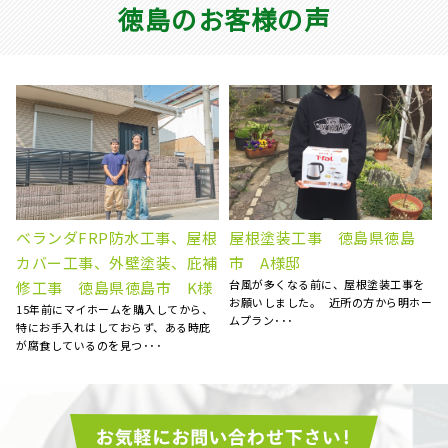
徳島のお客様の声
屋根葺き替え工事 瓦屋根か
外壁塗装工事 徳島県吉野川
ら金属屋根へ 雨漏り修理
市 S様邸
徳島県徳島市 S様
以前から、外壁の劣化が気になってお
ー
り、塗り替えを考えてました。 たくさ
台風のあと、雨の日に雨漏りして、ホ
んの業者がある中で、ど･･･
ームページで探して電話しました。 見
てもらう･･･