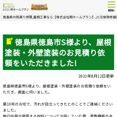
tog
nav
MENU
Skip
徳島県の雨漏り修理,屋根工事なら【株式会社明ホームプラン】,火災保険修繕
to
main
content
徳島県徳島市S様より、屋根
塗装・外壁塗装のお見積り依
頼をいただきました!
2021年8月12日更新
徳島県徳島市S様より、屋根塗装・外壁塗装のお見積り依頼をい
ただき、調査に伺いました。
築10年のお宅で、汚れが目立ってきたとのことでご連絡ください
ました。
施行内容や使用する材料についてお話していた際、遮熱機能のあ