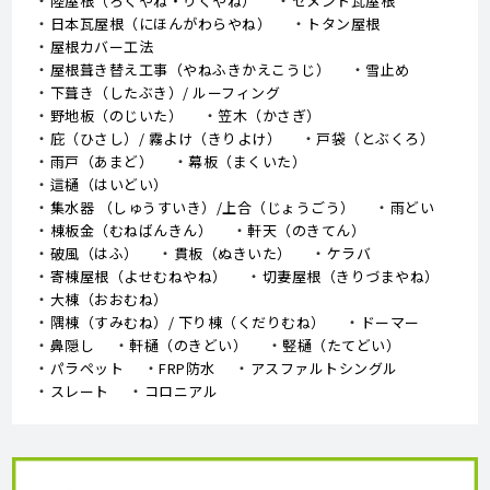
陸屋根（ろくやね・りくやね）
セメント瓦屋根
日本瓦屋根（にほんがわらやね）
トタン屋根
屋根カバー工法
屋根葺き替え工事（やねふきかえこうじ）
雪止め
下葺き（したぶき）/ ルーフィング
野地板（のじいた）
笠木（かさぎ）
庇（ひさし）/ 霧よけ（きりよけ）
戸袋（とぶくろ）
雨戸（あまど）
幕板（まくいた）
這樋（はいどい）
集水器 （しゅうすいき）/上合（じょうごう）
雨どい
棟板金（むねばんきん）
軒天（のきてん）
破風（はふ）
貫板（ぬきいた）
ケラバ
寄棟屋根（よせむねやね）
切妻屋根（きりづまやね）
大棟（おおむね）
隅棟（すみむね）/ 下り棟（くだりむね）
ドーマー
鼻隠し
軒樋（のきどい）
竪樋（たてどい）
パラペット
FRP防水
アスファルトシングル
スレート
コロニアル