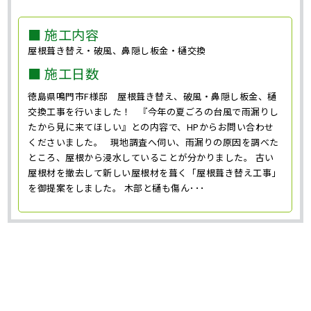
■ 施工内容
屋根葺き替え・破風、鼻隠し板金・樋交換
■ 施工日数
徳島県鳴門市F様邸 屋根葺き替え、破風・鼻隠し板金、樋
交換工事を行いました！ 『今年の夏ごろの台風で雨漏りし
たから見に来てほしい』との内容で、HPからお問い合わせ
くださいました。 現地調査へ伺い、雨漏りの原因を調べた
ところ、屋根から浸水していることが分かりました。 古い
屋根材を撤去して新しい屋根材を葺く「屋根葺き替え工事」
を御提案をしました。 木部と樋も傷ん･･･