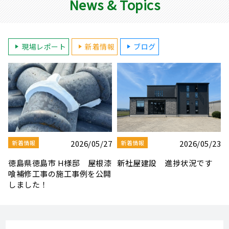
News & Topics
現場レポート
新着情報
ブログ
3
2026/08/03
2026/07/30
新着情報
新着情報
夏季休業のお知らせ
【社屋移転のお知らせ】