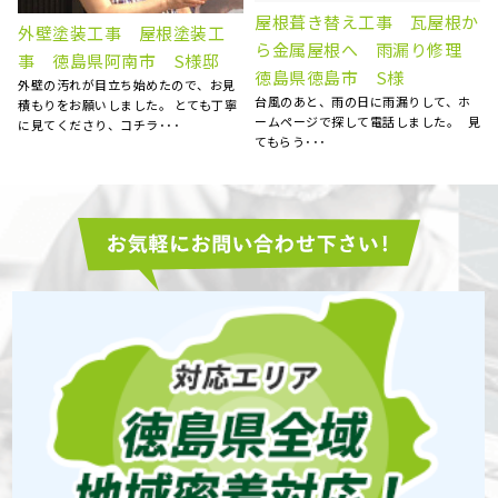
か
屋根雨漏り補修 徳島県阿波
徳島県板野郡北島町 S様
理
市 N様邸
邸 屋根補修補強工事
天井にシミが出来ていることに気がつ
大変お世話になりました。 エアコン
き、慌てて探した明ホームプランさん
等、またお願い致します。 大満足で
に点検のお願いをしました･･･
す！！ ･･･
見