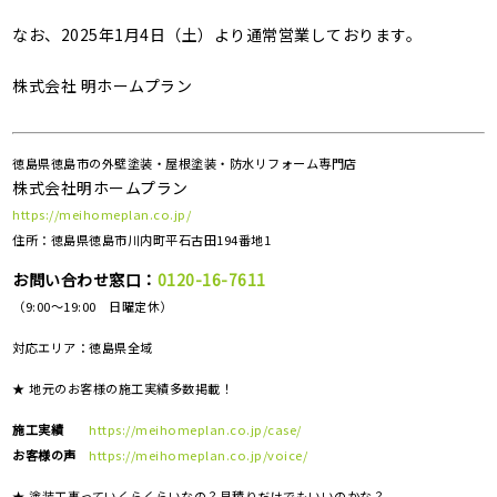
なお、2025年1月4日（土）より通常営業しております。
株式会社 明ホームプラン
徳島県徳島市の外壁塗装・屋根塗装・防水リフォーム専門店
株式会社明ホームプラン
https://meihomeplan.co.jp/
住所：徳島県徳島市川内町平石古田194番地1
お問い合わせ窓口：
0120-16-7611
（9:00～19:00 日曜定休）
対応エリア：
徳島県全域
★ 地元のお客様の施工実績多数掲載！
施工実績
https://meihomeplan.co.jp/case/
お客様の声
https://meihomeplan.co.jp/voice/
★ 塗装工事っていくらくらいなの？見積りだけでもいいのかな？