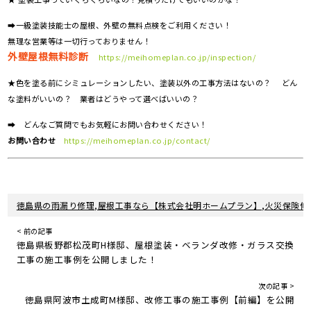
➡一級塗装技能士の屋根、外壁の無料点検をご利用ください！
無理な営業等は一切行っておりません！
外壁屋根無料診断
https://meihomeplan.co.jp/inspection/
★色を塗る前にシミュレーションしたい、塗装以外の工事方法はないの？ どん
な塗料がいいの？ 業者はどうやって選べばいいの？
➡ どんなご質問でもお気軽にお問い合わせください！
お問い合わせ
https://meihomeplan.co.jp/contact/
徳島県の雨漏り修理,屋根工事なら【株式会社明ホームプラン】,火災保険修
< 前の記事
徳島県板野郡松茂町H様邸、屋根塗装・ベランダ改修・ガラス交換
工事の施工事例を公開しました！
次の記事 >
徳島県阿波市土成町M様邸、改修工事の施工事例【前編】を公開