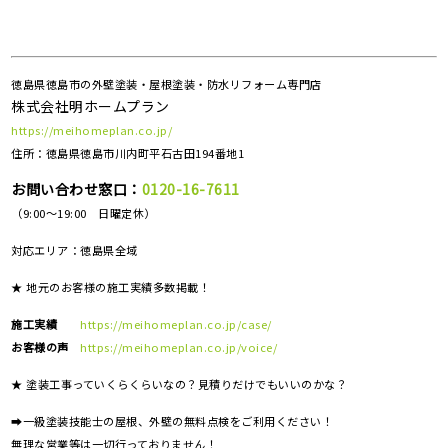
徳島県徳島市の外壁塗装・屋根塗装・防水リフォーム専門店
株式会社明ホームプラン
https://meihomeplan.co.jp/
住所：徳島県徳島市川内町平石古田194番地1
お問い合わせ窓口：
0120-16-7611
（9:00～19:00 日曜定休）
対応エリア：
徳島県全域
★ 地元のお客様の施工実績多数掲載！
施工実績
https://meihomeplan.co.jp/case/
お客様の声
https://meihomeplan.co.jp/voice/
★ 塗装工事っていくらくらいなの？見積りだけでもいいのかな？
➡一級塗装技能士の屋根、外壁の無料点検をご利用ください！
無理な営業等は一切行っておりません！