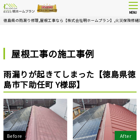
tog
nav
MENU
Skip
徳島県の雨漏り修理,屋根工事なら【株式会社明ホームプラン】,火災保険修繕
to
main
content
屋根工事の施工事例
雨漏りが起きてしまった【徳島県徳
島市下助任町 Y様邸】
Before
After