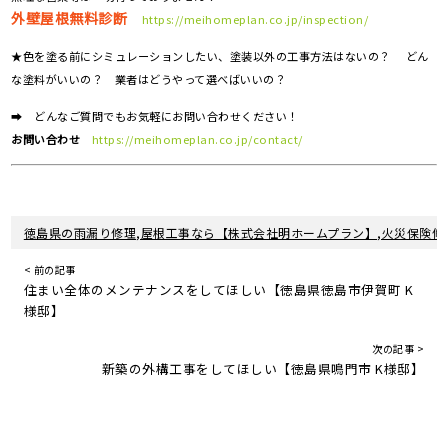
外壁屋根無料診断
https://meihomeplan.co.jp/inspection/
★色を塗る前にシミュレーションしたい、塗装以外の工事方法はないの？ どん
な塗料がいいの？ 業者はどうやって選べばいいの？
➡ どんなご質問でもお気軽にお問い合わせください！
お問い合わせ
https://meihomeplan.co.jp/contact/
徳島県の雨漏り修理,屋根工事なら【株式会社明ホームプラン】,火災保険修
< 前の記事
住まい全体のメンテナンスをしてほしい【徳島県徳島市伊賀町 K
様邸】
次の記事 >
新築の外構工事をしてほしい【徳島県鳴門市 K様邸】