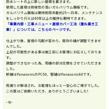
防水シートの上に新しい屋根を葺きます。
使用した屋根は耐候性の高いガルバリウム鋼板です。
ガルバリウム鋼板は期待耐用年数約25～35年、メンテナンス
をしっかり行えば40年以上の維持も期待できます。
「事業内容・工事メニュー >
屋根カバー工法（重ね葺き工
事）
」については、こちらのページです。
仕上がり後、屋根の勾配が変わり、既存の樋が調整できませ
んでした。
上記の可能性がある事は施工前にお客様にお伝えしておりま
す。
調整ができなかった為、雨樋の部分交換をさせていただきま
した。
軒樋はPanasonicのPC50、竪樋はPanasonic60です。
雨漏りが解消され、お客様もほっと一安心のご様子でした。
この度はご依頼いただき、ありがとうございました!
−N−