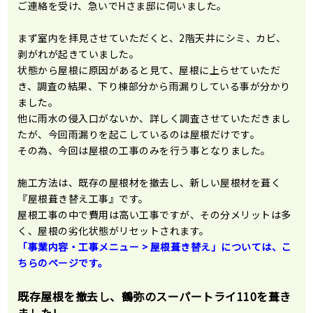
ご連絡を受け、急いでHさま邸に伺いました。
まず室内を拝見させていただくと、2階天井にシミ、カビ、
剥がれが起きていました。
状態から屋根に原因があると見て、屋根に上らせていただ
き、調査の結果、下り棟部分から雨漏りしている事が分かり
ました。
他に雨水の侵入口がないか、詳しく調査させていただきまし
たが、今回雨漏りを起こしているのは屋根だけです。
その為、今回は屋根の工事のみを行う事となりました。
施工方法は、既存の屋根材を撤去し、新しい屋根材を葺く
『屋根葺き替え工事』です。
屋根工事の中で費用は高い工事ですが、その分メリットは多
く、屋根の劣化状態がリセットされます。
「事業内容・工事メニュー >
屋根葺き替え
」については、こ
ちらのページです。
既存屋根を撤去し、鶴弥のスーパートライ110を葺き
ました!