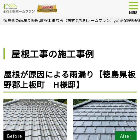
tog
nav
MENU
Skip
徳島県の雨漏り修理,屋根工事なら【株式会社明ホームプラン】,火災保険修繕
to
main
content
屋根工事の施工事例
屋根が原因による雨漏り【徳島県板
野郡上板町 H様邸】
Before
After