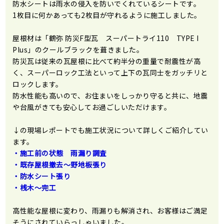
防水シートは雨水の侵入を防いでくれているシートです。
1枚目に何かあっても2枚目が守れるように施工しました。
屋根材は「鶴弥 防災F型瓦 スーパートライ110 TYPE I
Plus」のクールブラックを葺きました。
防災瓦は従来の瓦屋根に比べて約半分の重量で耐震性が高
く、スーパーロック工法といって上下の瓦同士をガッチリと
ロックします。
防水性能も高いので、お住まいをしっかり守ると共に、地震
や台風がきても安心してお過ごしいただけます。
↓の現場レポートでも施工状況について詳しくご紹介してい
ます。
・施工前の状態 雨漏り調査
・既存屋根撤去～野地板張り
・防水シート張り
・桟木～完工
高性能な屋根に変わり、雨漏りも解消され、お客様はご満足
そうにされていらっしゃいました。