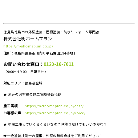
徳島県徳島市の外壁塗装・屋根塗装・防水リフォーム専門店
株式会社明ホームプラン
https://meihomeplan.co.jp/
住所：徳島県徳島市川内町平石古田194番地1
お問い合わせ窓口：
0120-16-7611
（9:00～19:00 日曜定休）
対応エリア：
徳島県全域
★ 地元のお客様の施工実績多数掲載！
施工実績
https://meihomeplan.co.jp/case/
お客様の声
https://meihomeplan.co.jp/voice/
★ 塗装工事っていくらくらいなの？見積りだけでもいいのかな？
➡一級塗装技能士の屋根、外壁の無料点検をご利用ください！