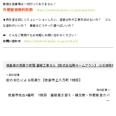
無理な営業等は一切行っておりません！
外壁屋根無料診断
https://meihomeplan.co.jp/inspection/
★色を塗る前にシミュレーションしたい、塗装以外の工事方法はないの？ どん
な塗料がいいの？ 業者はどうやって選べばいいの？
➡ どんなご質問でもお気軽にお問い合わせください！
お問い合わせ
https://meihomeplan.co.jp/contact/
徳島県の雨漏り修理,屋根工事なら【株式会社明ホームプラン】,火災保険修
< 前の記事
庇の劣化による雨漏り【徳島市上八万町 T様邸】
次の記事 >
徳島市佐古4番町 T様邸 屋根葺き替え・樋交換・外壁板金カバ
ー