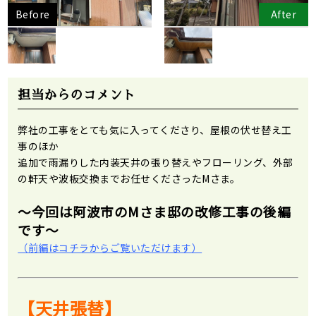
Before
After
担当からのコメント
弊社の工事をとても気に入ってくださり、屋根の伏せ替え工
事のほか
追加で雨漏りした内装天井の張り替えやフローリング、外部
の軒天や波板交換までお任せくださったMさま。
～今回は阿波市のMさま邸の改修工事の後編
です～
（前編はコチラからご覧いただけます）
【天井張替】