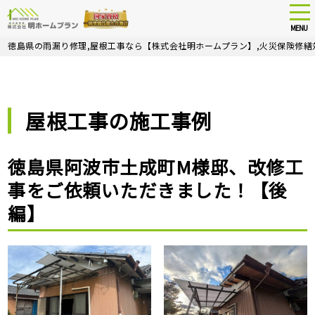
tog
nav
MENU
Skip
徳島県の雨漏り修理,屋根工事なら【株式会社明ホームプラン】,火災保険修繕
to
main
content
屋根工事の施工事例
徳島県阿波市土成町M様邸、改修工
事をご依頼いただきました！【後
編】