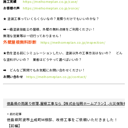
施工実績
https://meihomeplan.co.jp/case/
お客様の声
https://meihomeplan.co.jp/voice/
★ 塗装工事っていくらくらいなの？見積りだけでもいいのかな？
➡一級塗装技能士の屋根、外壁の無料点検をご利用ください！
無理な営業等は一切行っておりません！
外壁屋根無料診断
https://meihomeplan.co.jp/inspection/
★色を塗る前にシミュレーションしたい、塗装以外の工事方法はないの？ どん
な塗料がいいの？ 業者はどうやって選べばいいの？
➡ どんなご質問でもお気軽にお問い合わせください！
お問い合わせ
https://meihomeplan.co.jp/contact/
徳島県の雨漏り修理,屋根工事なら【株式会社明ホームプラン】,火災保険修
< 前の記事
徳島県阿波市土成町M様邸、改修工事をご依頼いただきました！
【前編】