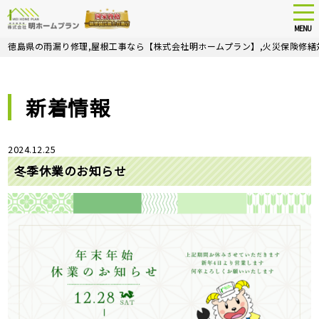
tog
nav
MENU
Skip
徳島県の雨漏り修理,屋根工事なら【株式会社明ホームプラン】,火災保険修繕
to
main
content
新着情報
2024.12.25
冬季休業のお知らせ