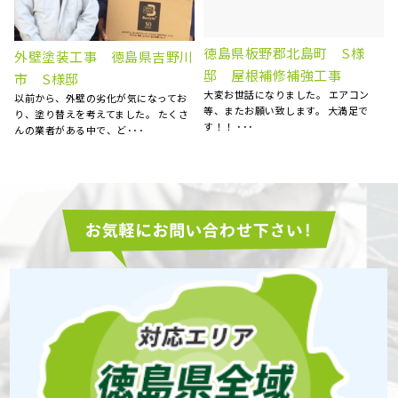
屋根雨漏り補修 徳島県阿波
外壁塗装工事 屋根塗装工
市 N様邸
事 徳島県阿南市 S様邸
天井にシミが出来ていることに気がつ
外壁の汚れが目立ち始めたので、お見
き、慌てて探した明ホームプランさん
積もりをお願いしました。 とても丁寧
に点検のお願いをしました･･･
に見てくださり、コチラ･･･