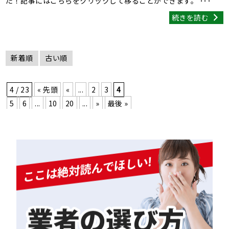
た！記事にはこちらをクリックして移ることができます。 ･･･
続きを読む
新着順
古い順
4 / 23
« 先頭
«
...
2
3
4
5
6
...
10
20
...
»
最後 »