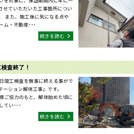
いを対象に、保証期間内に年に一
させていただいた工事箇所につい
。 また、施工後に気になる点や
ム・不動産･･･
続きを読む
工検査終了！
日竣工検査を無事に終える事がで
ステーション解体工事』です。
様ご協力のもと、解体始めた頃に
てい･･･
続きを読む