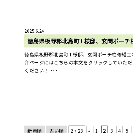
2025.6.24
徳島県板野郡北島町 I 様邸、玄関ポー
徳島県板野郡北島町 I 様邸、玄関ポーチ柱修繕
介ページにはこちらの本文をクリックしていただ
ください！ ･･･
新着順
古い順
2 / 23
«
1
2
3
4
5