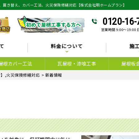
、葺き替え、カバー工法、火災保険修繕対応【株式会社明ホームプラン】
0120-16-
営業時間 9:00～19:00
て
料金について
施
屋根カバー工法
瓦屋根・漆喰工事
屋根板
】,火災保険修繕対応
>
新着情報