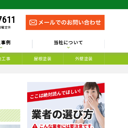
7611
 日曜定休
工事例
当社について
金工事
屋根塗装
外壁塗装