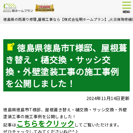
tog
nav
MENU
Skip
徳島県の雨漏り修理,屋根工事なら【株式会社明ホームプラン】,火災保険修繕
to
main
content
徳島県徳島市T様邸、屋根葺
き替え・樋交換・サッシ交
換・外壁塗装工事の施工事例
を公開しました！
2024年11月14日更新
徳島県徳島市T様邸、屋根葺き替え・樋交換・サッシ交換・外壁
塗装工事の施工事例を公開しました！
こちらをクリック
記事は
してご覧いただけます。
ぜひチェックしてみてくださいね(^^♪