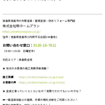
徳島県徳島市の外壁塗装・屋根塗装・防水リフォーム専門店
株式会社明ホームプラン
https://meihomeplan.co.jp/
住所：徳島県徳島市川内町平石古田194番地1
お問い合わせ窓口：
0120-16-7611
（9:00～19:00 日曜定休）
対応エリア：
徳島県全域
★ 地元のお客様の施工実績多数掲載！
施工実績
https://meihomeplan.co.jp/case/
お客様の声
https://meihomeplan.co.jp/voice/
★ 塗装工事っていくらくらいなの？見積りだけでもいいのかな？
➡一級塗装技能士の屋根、外壁の無料点検をご利用ください！