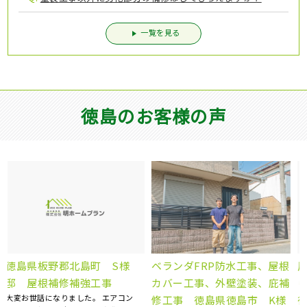
一覧を見る
徳島のお客様の声
根
屋根葺き替え工事 瓦屋根か
屋根塗装、棟板金交換、外壁
補
ら金属屋根へ 雨漏り修理
塗装 徳島県徳島市 N様
5社くらい提案を聞きましたが、明ホー
徳島県徳島市 S様