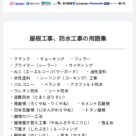
屋根工事、防水工事の用語集
クラック
チョーキング
フィラー
プライマー（シーラー）
サイディング
ALC（エーエルシー/パワーボード）
油性塗料
水性塗料
シーリング（コーキング）工事
バルコニー
ベランダ
アスファルト防水
ウレタン防水
シート防水
塗膜防水（とまくぼうすい）
陸屋根（ろくやね・りくやね）
セメント瓦屋根
日本瓦屋根（にほんがわらやね）
トタン屋根
屋根カバー工法
屋根葺き替え工事（やねふきかえこうじ）
雪止め
下葺き（したぶき）/ ルーフィング
野地板（のじいた）
笠木（かさぎ）