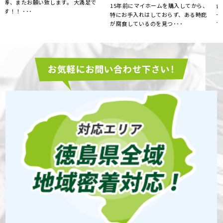
ムプランさんが一番丁寧にご対応くだ
、
台風のあと、雨の日に雨漏りして、ホ
さいました。 職人さん･･･
ームページで探して電話しました。 見
てもらう･･･