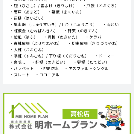
庇（ひさし）/ 霧よけ（きりよけ）
戸袋（とぶくろ）
雨戸（あまど）
幕板（まくいた）
這樋（はいどい）
集水器 （しゅうすいき）/上合（じょうごう）
雨どい
棟板金（むねばんきん）
軒天（のきてん）
破風（はふ）
貫板（ぬきいた）
ケラバ
寄棟屋根（よせむねやね）
切妻屋根（きりづまやね）
大棟（おおむね）
隅棟（すみむね）/ 下り棟（くだりむね）
ドーマー
鼻隠し
軒樋（のきどい）
竪樋（たてどい）
パラペット
FRP防水
アスファルトシングル
スレート
コロニアル