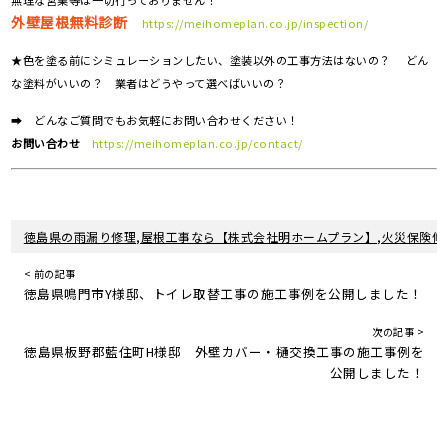
無理な営業等は一切行っておりません！
外壁屋根無料診断
https://meihomeplan.co.jp/inspection/
★色を塗る前にシミュレーションしたい、塗装以外の工事方法はないの？ どん
な塗料がいいの？ 業者はどうやって選べばいいの？
➡ どんなご質問でもお気軽にお問い合わせください！
お問い合わせ
https://meihomeplan.co.jp/contact/
徳島県の雨漏り修理,屋根工事なら【株式会社明ホームプラン】,火災保険修
< 前の記事
徳島県鳴門市Y様邸、トイレ取替工事の施工事例を公開しました！
次の記事 >
徳島県板野郡藍住町H様邸 外壁カバー・樋交換工事の施工事例を
公開しました！