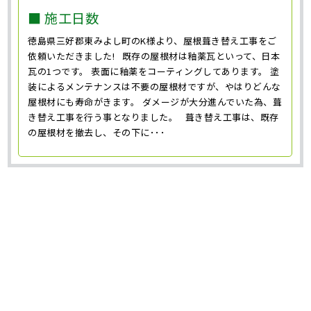
■ 施工日数
徳島県三好郡東みよし町のK様より、屋根葺き替え工事をご
依頼いただきました! 既存の屋根材は釉薬瓦といって、日本
瓦の1つです。 表面に釉薬をコーティングしてあります。 塗
装によるメンテナンスは不要の屋根材ですが、やはりどんな
屋根材にも寿命がきます。 ダメージが大分進んでいた為、葺
き替え工事を行う事となりました。 葺き替え工事は、既存
の屋根材を撤去し、その下に･･･