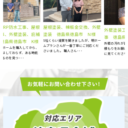
根
屋根塗装、棟板金交換、外壁
外壁塗装工事 屋根塗装工
補
塗装 徳島県徳島市 N様
事 徳島県阿南市 S様邸
5社くらい提案を聞きましたが、明ホー
外壁の汚れが目立ち始めたので、お見
ムプランさんが一番丁寧にご対応くだ
、
積もりをお願いしました。 とても丁寧
さいました。 職人さん･･･
に見てくださり、コチラ･･･