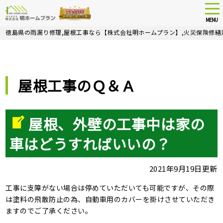
tog
nav
MENU
Skip
徳島県の雨漏り修理,屋根工事なら【株式会社明ホームプラン】,火災保険修繕
to
main
content
屋根工事のＱ＆Ａ
屋根、外壁の工事中は家の
車はどうすればいいの？
2021年9月19日更新
工事に支障がない場合は停めていただいても可能ですが、その際
は塗料の飛散防止の為、自動車用のカバーを掛けさせていただき
ますのでご了承ください。