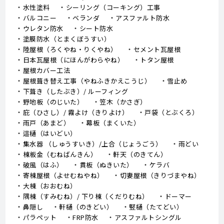
水性塗料
シーリング（コーキング）工事
バルコニー
ベランダ
アスファルト防水
ウレタン防水
シート防水
塗膜防水（とまくぼうすい）
陸屋根（ろくやね・りくやね）
セメント瓦屋根
日本瓦屋根（にほんがわらやね）
トタン屋根
屋根カバー工法
屋根葺き替え工事（やねふきかえこうじ）
雪止め
下葺き（したぶき）/ ルーフィング
野地板（のじいた）
笠木（かさぎ）
庇（ひさし）/ 霧よけ（きりよけ）
戸袋（とぶくろ）
雨戸（あまど）
幕板（まくいた）
這樋（はいどい）
集水器 （しゅうすいき）/上合（じょうごう）
雨どい
棟板金（むねばんきん）
軒天（のきてん）
破風（はふ）
貫板（ぬきいた）
ケラバ
寄棟屋根（よせむねやね）
切妻屋根（きりづまやね）
大棟（おおむね）
隅棟（すみむね）/ 下り棟（くだりむね）
ドーマー
鼻隠し
軒樋（のきどい）
竪樋（たてどい）
パラペット
FRP防水
アスファルトシングル