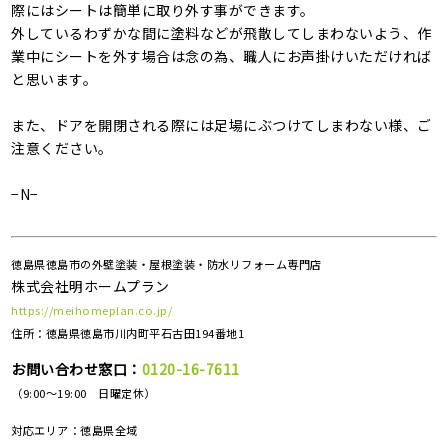
際にはシートは簡単に取り外す事ができます。
外しているわずかな間に塗料などが飛散してしまわないよう、作
業中にシートを外す場合は念の為、職人にお声掛けいただければ
と思います。
また、ドアを開閉される際には足場にぶつけてしまわない様、ご
注意ください。
−N−
徳島県徳島市の外壁塗装・屋根塗装・防水リフォーム専門店
株式会社明ホームプラン
https://meihomeplan.co.jp/
住所：徳島県徳島市川内町平石古田194番地1
お問い合わせ窓口：
0120-16-7611
（9:00～19:00 日曜定休）
対応エリア：
徳島県全域