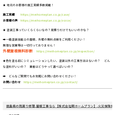
★ 地元のお客様の施工実績多数掲載！
施工実績
https://meihomeplan.co.jp/case/
お客様の声
https://meihomeplan.co.jp/voice/
★ 塗装工事っていくらくらいなの？見積りだけでもいいのかな？
➡一級塗装技能士の屋根、外壁の無料点検をご利用ください！
無理な営業等は一切行っておりません！
外壁屋根無料診断
https://meihomeplan.co.jp/inspection/
★色を塗る前にシミュレーションしたい、塗装以外の工事方法はないの？ どん
な塗料がいいの？ 業者はどうやって選べばいいの？
➡ どんなご質問でもお気軽にお問い合わせください！
お問い合わせ
https://meihomeplan.co.jp/contact/
徳島県の雨漏り修理,屋根工事なら【株式会社明ホームプラン】,火災保険修