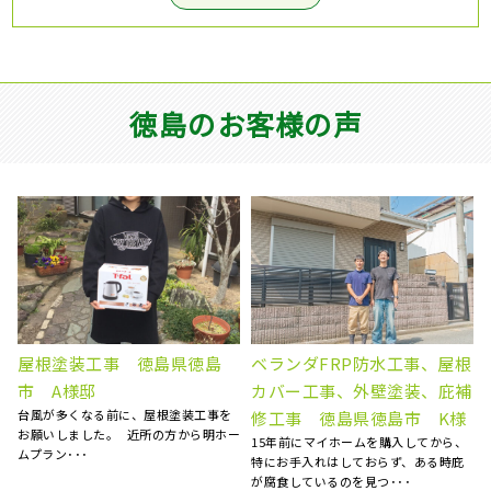
徳島のお客様の声
根
屋根葺き替え工事 瓦屋根か
外壁塗装工事 徳島県吉野川
補
ら金属屋根へ 雨漏り修理
市 S様邸
徳島県徳島市 S様
以前から、外壁の劣化が気になってお
り、塗り替えを考えてました。 たくさ
、
台風のあと、雨の日に雨漏りして、ホ
んの業者がある中で、ど･･･
ームページで探して電話しました。 見
てもらう･･･