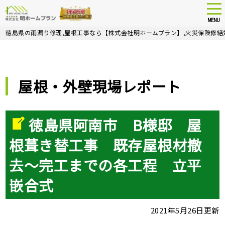
tog
nav
MENU
Skip
徳島県の雨漏り修理,屋根工事なら【株式会社明ホームプラン】,火災保険修繕
to
main
content
屋根・外壁現場レポート
徳島県阿南市 B様邸 屋
根葺き替工事 既存屋根材撤
去～完工までの各工程 立平
嵌合式
2021年5月26日更新