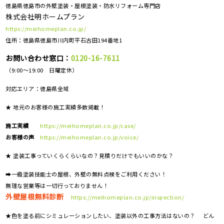
徳島県徳島市の外壁塗装・屋根塗装・防水リフォーム専門店
株式会社明ホームプラン
https://meihomeplan.co.jp/
住所：徳島県徳島市川内町平石古田194番地1
お問い合わせ窓口：
0120-16-7611
（9:00～19:00 日曜定休）
対応エリア：
徳島県全域
★ 地元のお客様の施工実績多数掲載！
施工実績
https://meihomeplan.co.jp/case/
お客様の声
https://meihomeplan.co.jp/voice/
★ 塗装工事っていくらくらいなの？見積りだけでもいいのかな？
➡一級塗装技能士の屋根、外壁の無料点検をご利用ください！
無理な営業等は一切行っておりません！
外壁屋根無料診断
https://meihomeplan.co.jp/inspection/
★色を塗る前にシミュレーションしたい、塗装以外の工事方法はないの？ どん