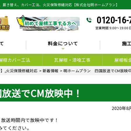
、葺き替え、カバー工法、火災保険修繕対応【株式会社明ホームプラン】
0120-16-
営業時間 9:00～19:00
て
料金について
施
屋根カバー工法
瓦屋根・漆喰工事
屋根板
】,火災保険修繕対応
>
新着情報
>
明ホームプラン 四国放送でCM放映
放送でCM放映中！
2020年
」
放送時間内で放映中です！
みてください。