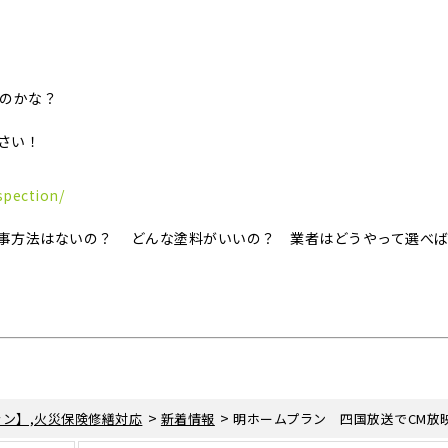
いのかな？
さい！
spection/
事方法はないの？ どんな塗料がいいの？ 業者はどうやって選べ
>
>
ン】,火災保険修繕対応
新着情報
明ホームプラン 四国放送でCM放