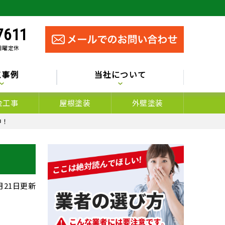
7611
 日曜定休
工事例
当社について
金工事
屋根塗装
外壁塗装
中！
8月21日更新