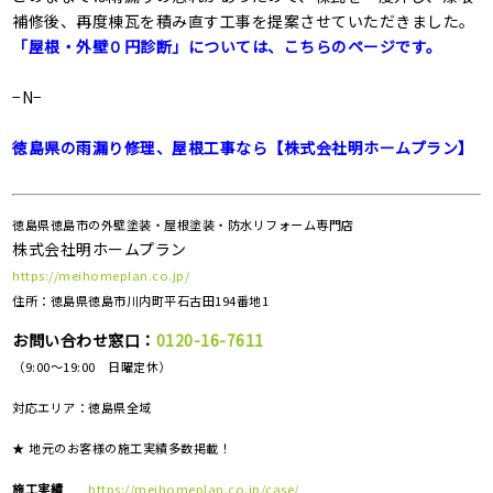
補修後、再度棟瓦を積み直す工事を提案させていただきました。
「屋根・外壁０円診断」については、こちらのページです。
−N−
徳島県の雨漏り修理、屋根工事なら【株式会社明ホームプラン】
徳島県徳島市の外壁塗装・屋根塗装・防水リフォーム専門店
株式会社明ホームプラン
https://meihomeplan.co.jp/
住所：徳島県徳島市川内町平石古田194番地1
お問い合わせ窓口：
0120-16-7611
（9:00～19:00 日曜定休）
対応エリア：
徳島県全域
★ 地元のお客様の施工実績多数掲載！
施工実績
https://meihomeplan.co.jp/case/