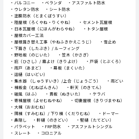
バルコニー
ベランダ
アスファルト防水
ウレタン防水
シート防水
塗膜防水（とまくぼうすい）
陸屋根（ろくやね・りくやね）
セメント瓦屋根
日本瓦屋根（にほんがわらやね）
トタン屋根
屋根カバー工法
屋根葺き替え工事（やねふきかえこうじ）
雪止め
下葺き（したぶき）/ ルーフィング
野地板（のじいた）
笠木（かさぎ）
庇（ひさし）/ 霧よけ（きりよけ）
戸袋（とぶくろ）
雨戸（あまど）
幕板（まくいた）
這樋（はいどい）
集水器 （しゅうすいき）/上合（じょうごう）
雨どい
棟板金（むねばんきん）
軒天（のきてん）
破風（はふ）
貫板（ぬきいた）
ケラバ
寄棟屋根（よせむねやね）
切妻屋根（きりづまやね）
大棟（おおむね）
隅棟（すみむね）/ 下り棟（くだりむね）
ドーマー
鼻隠し
軒樋（のきどい）
竪樋（たてどい）
パラペット
FRP防水
アスファルトシングル
スレート
コロニアル