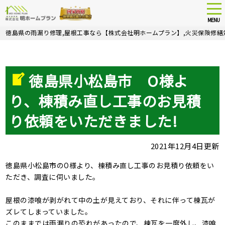
tog
nav
MENU
Skip
徳島県の雨漏り修理,屋根工事なら【株式会社明ホームプラン】,火災保険修繕
to
main
content
徳島県小松島市 O様よ
り、棟積み直し工事のお見積
り依頼をいただきました!
2021年12月4日更新
徳島県小松島市のO様より、棟積み直し工事のお見積り依頼をい
ただき、調査に伺いました。
屋根の漆喰が剥がれて中の土が見えており、それに伴って棟瓦が
ズレてしまっていました。
このままでは雨漏りの恐れがあったので、棟瓦を一度外し、漆喰