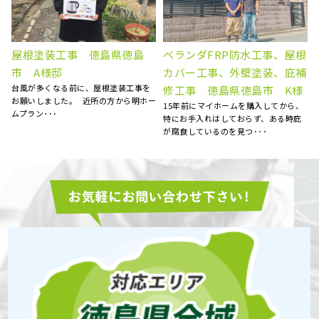
根
屋根塗装、棟板金交換、外壁
外壁塗装工事 徳島県阿波
補
塗装 徳島県徳島市 N様
市 S様
5社くらい提案を聞きましたが、明ホー
自宅の外壁の劣化が気になり、塗装を
ムプランさんが一番丁寧にご対応くだ
、
お願いしました。 お見積りに来られた
さいました。 職人さん･･･
際、とても丁寧に点検を･･･