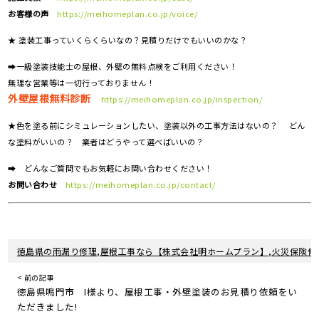
お客様の声
https://meihomeplan.co.jp/voice/
★ 塗装工事っていくらくらいなの？見積りだけでもいいのかな？
➡一級塗装技能士の屋根、外壁の無料点検をご利用ください！
無理な営業等は一切行っておりません！
外壁屋根無料診断
https://meihomeplan.co.jp/inspection/
★色を塗る前にシミュレーションしたい、塗装以外の工事方法はないの？ どん
な塗料がいいの？ 業者はどうやって選べばいいの？
➡ どんなご質問でもお気軽にお問い合わせください！
お問い合わせ
https://meihomeplan.co.jp/contact/
徳島県の雨漏り修理,屋根工事なら【株式会社明ホームプラン】,火災保険修
< 前の記事
徳島県鳴門市 I様より、屋根工事・外壁塗装のお見積り依頼をい
ただきました!