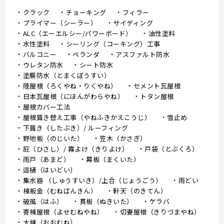
クラック
チョーキング
フィラー
プライマー（シーラー）
サイディング
ALC（エーエルシー/パワーボード）
油性塗料
水性塗料
シーリング（コーキング）工事
バルコニー
ベランダ
アスファルト防水
ウレタン防水
シート防水
塗膜防水（とまくぼうすい）
陸屋根（ろくやね・りくやね）
セメント瓦屋根
日本瓦屋根（にほんがわらやね）
トタン屋根
屋根カバー工法
屋根葺き替え工事（やねふきかえこうじ）
雪止め
下葺き（したぶき）/ ルーフィング
野地板（のじいた）
笠木（かさぎ）
庇（ひさし）/ 霧よけ（きりよけ）
戸袋（とぶくろ）
雨戸（あまど）
幕板（まくいた）
這樋（はいどい）
集水器 （しゅうすいき）/上合（じょうごう）
雨どい
棟板金（むねばんきん）
軒天（のきてん）
破風（はふ）
貫板（ぬきいた）
ケラバ
寄棟屋根（よせむねやね）
切妻屋根（きりづまやね）
大棟（おおむね）