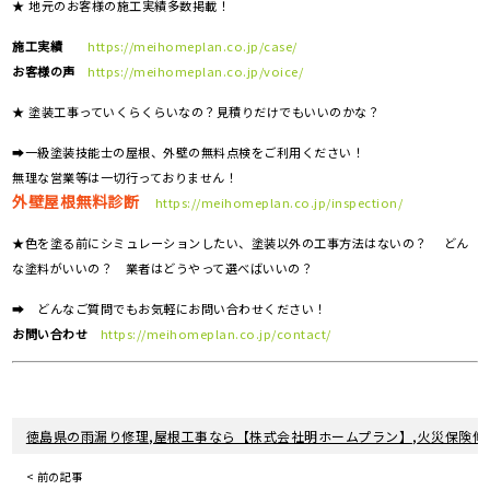
★ 地元のお客様の施工実績多数掲載！
施工実績
https://meihomeplan.co.jp/case/
お客様の声
https://meihomeplan.co.jp/voice/
★ 塗装工事っていくらくらいなの？見積りだけでもいいのかな？
➡一級塗装技能士の屋根、外壁の無料点検をご利用ください！
無理な営業等は一切行っておりません！
外壁屋根無料診断
https://meihomeplan.co.jp/inspection/
★色を塗る前にシミュレーションしたい、塗装以外の工事方法はないの？ どん
な塗料がいいの？ 業者はどうやって選べばいいの？
➡ どんなご質問でもお気軽にお問い合わせください！
お問い合わせ
https://meihomeplan.co.jp/contact/
徳島県の雨漏り修理,屋根工事なら【株式会社明ホームプラン】,火災保険修
< 前の記事