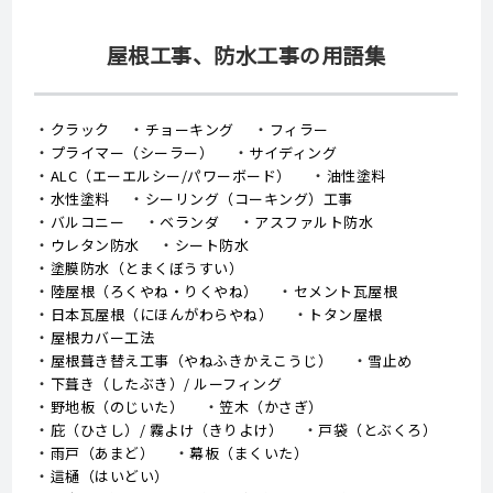
屋根工事、防水工事の用語集
クラック
チョーキング
フィラー
プライマー（シーラー）
サイディング
ALC（エーエルシー/パワーボード）
油性塗料
水性塗料
シーリング（コーキング）工事
バルコニー
ベランダ
アスファルト防水
ウレタン防水
シート防水
塗膜防水（とまくぼうすい）
陸屋根（ろくやね・りくやね）
セメント瓦屋根
日本瓦屋根（にほんがわらやね）
トタン屋根
屋根カバー工法
屋根葺き替え工事（やねふきかえこうじ）
雪止め
下葺き（したぶき）/ ルーフィング
野地板（のじいた）
笠木（かさぎ）
庇（ひさし）/ 霧よけ（きりよけ）
戸袋（とぶくろ）
雨戸（あまど）
幕板（まくいた）
這樋（はいどい）