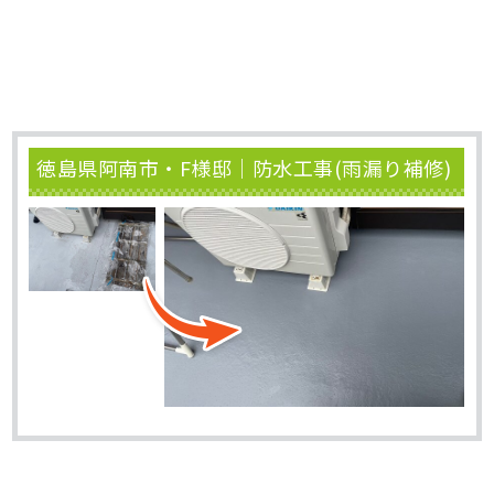
徳島県阿南市・F様邸｜防水工事(雨漏り補修)