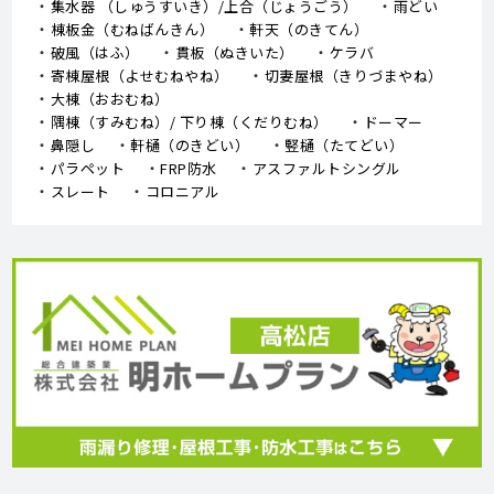
集水器 （しゅうすいき）/上合（じょうごう）
雨どい
棟板金（むねばんきん）
軒天（のきてん）
破風（はふ）
貫板（ぬきいた）
ケラバ
寄棟屋根（よせむねやね）
切妻屋根（きりづまやね）
大棟（おおむね）
隅棟（すみむね）/ 下り棟（くだりむね）
ドーマー
鼻隠し
軒樋（のきどい）
竪樋（たてどい）
パラペット
FRP防水
アスファルトシングル
スレート
コロニアル