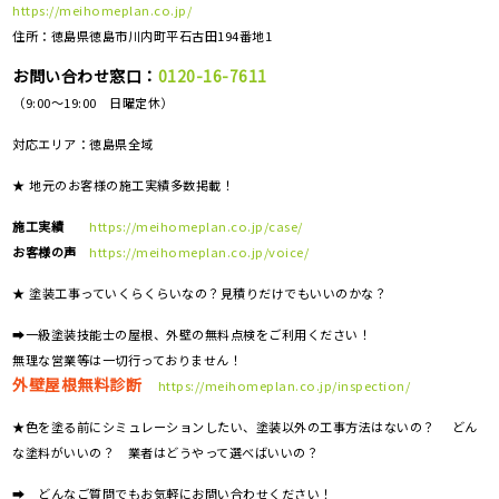
https://meihomeplan.co.jp/
住所：徳島県徳島市川内町平石古田194番地1
お問い合わせ窓口：
0120-16-7611
（9:00～19:00 日曜定休）
対応エリア：
徳島県全域
★ 地元のお客様の施工実績多数掲載！
施工実績
https://meihomeplan.co.jp/case/
お客様の声
https://meihomeplan.co.jp/voice/
★ 塗装工事っていくらくらいなの？見積りだけでもいいのかな？
➡一級塗装技能士の屋根、外壁の無料点検をご利用ください！
無理な営業等は一切行っておりません！
外壁屋根無料診断
https://meihomeplan.co.jp/inspection/
★色を塗る前にシミュレーションしたい、塗装以外の工事方法はないの？ どん
な塗料がいいの？ 業者はどうやって選べばいいの？
➡ どんなご質問でもお気軽にお問い合わせください！