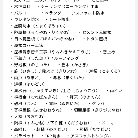
水性塗料
シーリング（コーキング）工事
バルコニー
ベランダ
アスファルト防水
ウレタン防水
シート防水
塗膜防水（とまくぼうすい）
陸屋根（ろくやね・りくやね）
セメント瓦屋根
日本瓦屋根（にほんがわらやね）
トタン屋根
屋根カバー工法
屋根葺き替え工事（やねふきかえこうじ）
雪止め
下葺き（したぶき）/ ルーフィング
野地板（のじいた）
笠木（かさぎ）
庇（ひさし）/ 霧よけ（きりよけ）
戸袋（とぶくろ）
雨戸（あまど）
幕板（まくいた）
這樋（はいどい）
集水器 （しゅうすいき）/上合（じょうごう）
雨どい
棟板金（むねばんきん）
軒天（のきてん）
破風（はふ）
貫板（ぬきいた）
ケラバ
寄棟屋根（よせむねやね）
切妻屋根（きりづまやね）
大棟（おおむね）
隅棟（すみむね）/ 下り棟（くだりむね）
ドーマー
鼻隠し
軒樋（のきどい）
竪樋（たてどい）
パラペット
FRP防水
アスファルトシングル