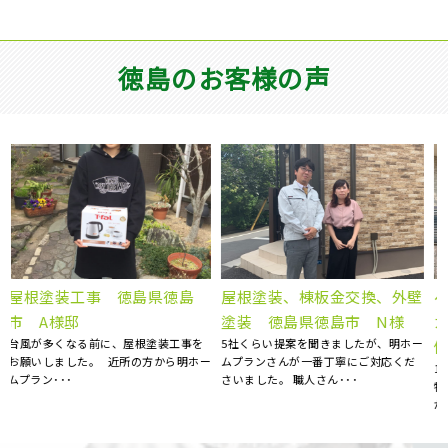
徳島のお客様の声
ベランダFRP防水工事、屋根
壁
徳島県板野郡北島町 S様
カバー工事、外壁塗装、庇補
邸 屋根補修補強工事
ー
大変お世話になりました。 エアコン
修工事 徳島県徳島市 K様
等、またお願い致します。 大満足で
15年前にマイホームを購入してから、
す！！ ･･･
特にお手入れはしておらず、ある時庇
が腐食しているのを見つ･･･