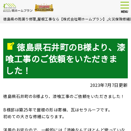
tog
nav
MENU
Skip
徳島県の雨漏り修理,屋根工事なら【株式会社明ホームプラン】,火災保険修繕
to
main
content
徳島県石井町のB様より、漆
喰工事のご依頼をいただきま
した！
2023年7月7日更新
徳島県石井町のB様より、漆喰工事のご依頼をいただきました！
B様邸は築25年で屋根の形は寄棟、瓦はセラルーフです。
初めての大きな修繕になります。
洋風のお宅なので、一般的には「漆喰なんてほとんど使っていな