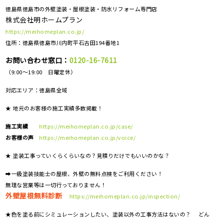
徳島県徳島市の外壁塗装・屋根塗装・防水リフォーム専門店
株式会社明ホームプラン
https://meihomeplan.co.jp/
住所：徳島県徳島市川内町平石古田194番地1
お問い合わせ窓口：
0120-16-7611
（9:00～19:00 日曜定休）
対応エリア：
徳島県全域
★ 地元のお客様の施工実績多数掲載！
施工実績
https://meihomeplan.co.jp/case/
お客様の声
https://meihomeplan.co.jp/voice/
★ 塗装工事っていくらくらいなの？見積りだけでもいいのかな？
➡一級塗装技能士の屋根、外壁の無料点検をご利用ください！
無理な営業等は一切行っておりません！
外壁屋根無料診断
https://meihomeplan.co.jp/inspection/
★色を塗る前にシミュレーションしたい、塗装以外の工事方法はないの？ どん