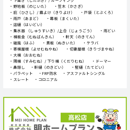
下葺き（したぶき）/ ルーフィング
野地板（のじいた）
笠木（かさぎ）
庇（ひさし）/ 霧よけ（きりよけ）
戸袋（とぶくろ）
雨戸（あまど）
幕板（まくいた）
這樋（はいどい）
集水器 （しゅうすいき）/上合（じょうごう）
雨どい
棟板金（むねばんきん）
軒天（のきてん）
破風（はふ）
貫板（ぬきいた）
ケラバ
寄棟屋根（よせむねやね）
切妻屋根（きりづまやね）
大棟（おおむね）
隅棟（すみむね）/ 下り棟（くだりむね）
ドーマー
鼻隠し
軒樋（のきどい）
竪樋（たてどい）
パラペット
FRP防水
アスファルトシングル
スレート
コロニアル