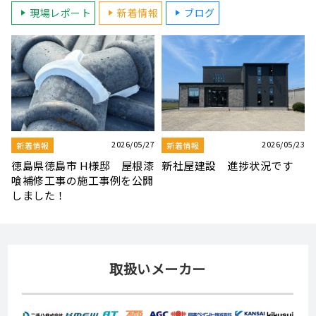
現場レポート
新着情報
ブログ
23
2026/08/03
2026/07/30
新着情報
新着情報
夏季休業のお知らせ
【社屋移転のお知らせ】
取扱いメーカー