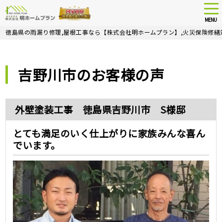
tog
nav
MENU
Skip
徳島県の雨漏り修理,屋根工事なら【株式会社明ホームプラン】,火災保険修繕
to
main
content
吉野川市のお客様の声
外壁塗装工事 徳島県吉野川市 S様邸
とても満足のいく仕上がりに家族みんな喜ん
でいます。