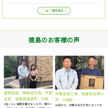
一覧を見る
徳島のお客様の声
屋根雨漏り補修 徳島県阿波
川
外壁塗装工事 徳島県阿波
市 N様邸
市 S様
天井にシミが出来ていることに気がつ
自宅の外壁の劣化が気になり、塗装を