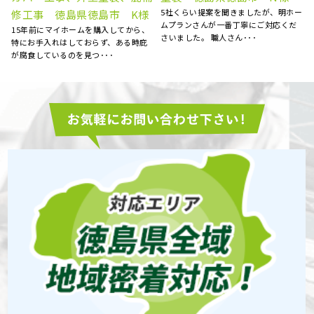
5社くらい提案を聞きましたが、明ホー
修工事 徳島県徳島市 K様
ムプランさんが一番丁寧にご対応くだ
15年前にマイホームを購入してから、
寧
さいました。 職人さん･･･
特にお手入れはしておらず、ある時庇
が腐食しているのを見つ･･･