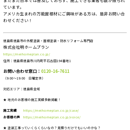
まだまだ日本では普及しておらず、施工できる業者も数が限られ
ています。
アメリカ生まれの万能屋根材にご興味がある方は、是非お問い合
わせください！
徳島県徳島市の外壁塗装・屋根塗装・防水リフォーム専門店
株式会社明ホームプラン
https://meihomeplan.co.jp/
住所：徳島県徳島市川内町平石古田194番地1
お問い合わせ窓口：
0120-16-7611
（9:00～19:00 日曜定休）
対応エリア：
徳島県全域
★ 地元のお客様の施工実績多数掲載！
施工実績
https://meihomeplan.co.jp/case/
お客様の声
https://meihomeplan.co.jp/voice/
★ 塗装工事っていくらくらいなの？見積りだけでもいいのかな？