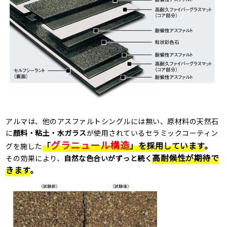
アルマは、他のアスファルトシングルには無い、原材料の天然石
に
顔料・粘土・水ガラス
が使用されているセラミックコーティン
グラニュール構造
「
」
を採用しています
。
グを施した
高耐候性が期待で
その効果により、
自然な色合いがずっと続く
きます
。