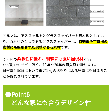
アルマは、
アスファルト
と
グラスファイバー
を原材料としてお
り、原材料の１つであるグラスファイバーは、
自動車や宇宙服の
素材にも採用された実績がある素材
です。
柔軟性に優れ、衝撃にも強い屋根材
そのため
です。
ひび割れやサビに強く、10年〜20年の耐久度を誇ります。
耐衝撃性試験において重さ1kgのおもりによる衝撃にも耐えるこ
とが確認されています。
●Point6
どんな家にも合うデザイン性