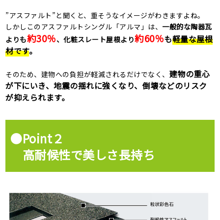
”アスファルト”と聞くと、重そうなイメージがわきますよね。
しかしこのアスファルトシングル「アルマ」は、
一般的な陶器瓦
約30％
約60％
も
軽量な屋根
よりも
、化粧スレート屋根より
材です
。
建物の重心
そのため、建物への負担が軽減されるだけでなく、
が下にいき、地震の揺れに強くなり、倒壊などのリスク
が抑えられます。
●Point２
高耐候性で美しさ長持ち