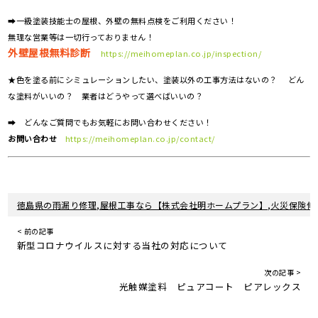
➡一級塗装技能士の屋根、外壁の無料点検をご利用ください！
無理な営業等は一切行っておりません！
外壁屋根無料診断
https://meihomeplan.co.jp/inspection/
★色を塗る前にシミュレーションしたい、塗装以外の工事方法はないの？ どん
な塗料がいいの？ 業者はどうやって選べばいいの？
➡ どんなご質問でもお気軽にお問い合わせください！
お問い合わせ
https://meihomeplan.co.jp/contact/
徳島県の雨漏り修理,屋根工事なら【株式会社明ホームプラン】,火災保険修
< 前の記事
新型コロナウイルスに対する当社の対応について
次の記事 >
光触媒塗料 ピュアコート ピアレックス