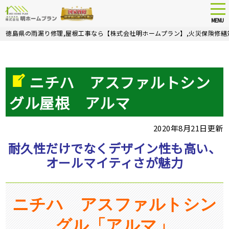
tog
nav
MENU
Skip
徳島県の雨漏り修理,屋根工事なら【株式会社明ホームプラン】,火災保険修繕
to
main
content
ニチハ アスファルトシン
グル屋根 アルマ
2020年8月21日更新
耐久性だけでなくデザイン性も高い、
オールマイティさが魅力
ニチハ アスファルトシン
グル「アルマ」