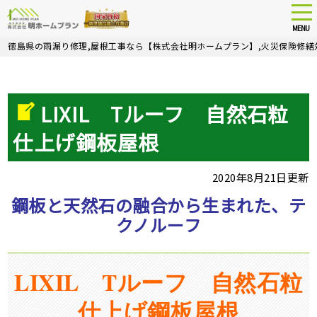
tog
nav
MENU
Skip
徳島県の雨漏り修理,屋根工事なら【株式会社明ホームプラン】,火災保険修繕
to
main
content
LIXIL Tルーフ 自然石粒
仕上げ鋼板屋根
2020年8月21日更新
鋼板と天然石の融合から生まれた、テ
クノルーフ
LIXIL Tルーフ 自然石粒
仕上げ鋼板屋根