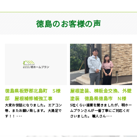
徳島のお客様の声
ベランダFRP防水工事、屋根
壁
外壁塗装工事 徳島県阿波
カバー工事、外壁塗装、庇補
市 S様
ー
修工事 徳島県徳島市 K様
自宅の外壁の劣化が気になり、塗装を
15年前にマイホームを購入してから、
お願いしました。 お見積りに来られた
特にお手入れはしておらず、ある時庇
際、とても丁寧に点検を･･･
が腐食しているのを見つ･･･