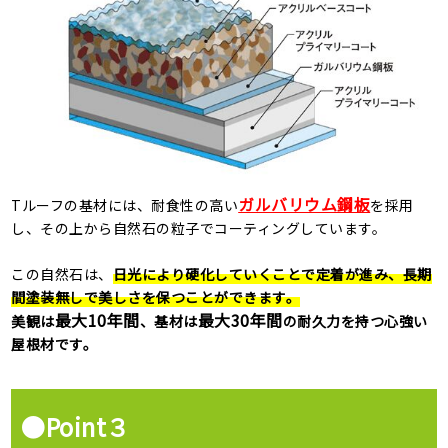
ガルバリウム鋼板
Tルーフの基材には、耐食性の高い
を採用
し、その上から自然石の粒子でコーティングしています。
この自然石は、
日光により硬化していくことで定着が進み、
長期
間塗装無しで美しさを保つことができます。
最大10年間
最大30年間
美観は
、基材は
の耐久力を持つ心強い
屋根材
です。
●Point３