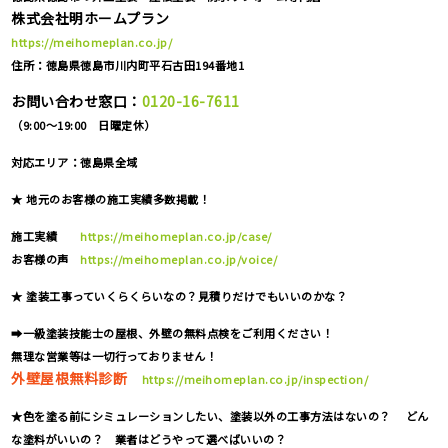
株式会社明ホームプラン
https://meihomeplan.co.jp/
住所：徳島県徳島市川内町平石古田194番地1
お問い合わせ窓口：
0120-16-7611
（9:00～19:00 日曜定休）
対応エリア：
徳島県全域
★ 地元のお客様の施工実績多数掲載！
施工実績
https://meihomeplan.co.jp/case/
お客様の声
https://meihomeplan.co.jp/voice/
★ 塗装工事っていくらくらいなの？見積りだけでもいいのかな？
➡一級塗装技能士の屋根、外壁の無料点検をご利用ください！
無理な営業等は一切行っておりません！
外壁屋根無料診断
https://meihomeplan.co.jp/inspection/
★色を塗る前にシミュレーションしたい、塗装以外の工事方法はないの？ どん
な塗料がいいの？ 業者はどうやって選べばいいの？