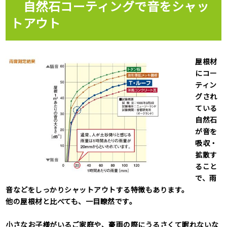
自然石コーティングで音をシャッ
トアウト
屋根材
にコー
ティン
グされ
ている
自然石
が音を
吸収・
拡散す
ること
で、
雨
音などをしっかりシャットアウトする特徴もあります
。
他の屋根材と比べても、一目瞭然です。
小さなお子様がいるご家庭や、豪雨の際にうるさくて眠れないな