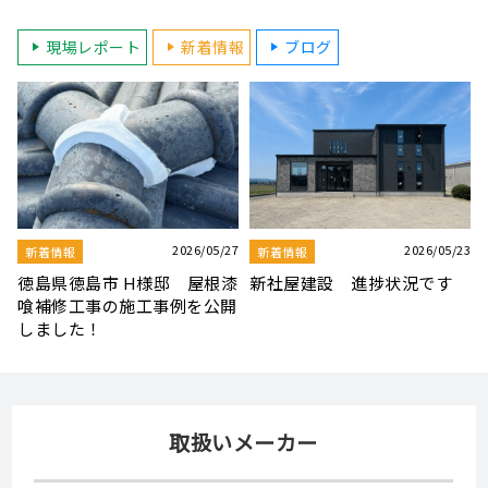
現場レポート
新着情報
ブログ
23
2026/08/03
2026/07/30
新着情報
新着情報
夏季休業のお知らせ
【社屋移転のお知らせ】
取扱いメーカー