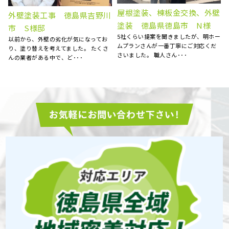
ベランダFRP防水工事、屋根
壁
外壁塗装工事 屋根塗装工
カバー工事、外壁塗装、庇補
事 徳島県阿南市 S様邸
ー
修工事 徳島県徳島市 K様
外壁の汚れが目立ち始めたので、お見
15年前にマイホームを購入してから、
積もりをお願いしました。 とても丁寧
特にお手入れはしておらず、ある時庇
に見てくださり、コチラ･･･
が腐食しているのを見つ･･･