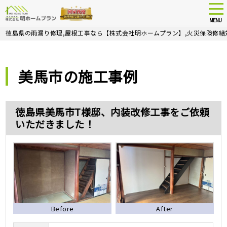
tog
nav
MENU
Skip
徳島県の雨漏り修理,屋根工事なら【株式会社明ホームプラン】,火災保険修繕
to
main
content
美馬市の施工事例
徳島県美馬市T様邸、内装改修工事をご依頼
いただきました！
Before
After