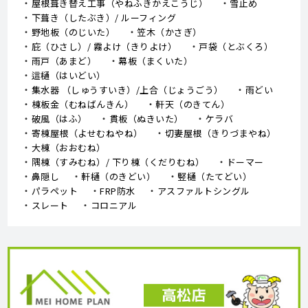
屋根葺き替え工事（やねふきかえこうじ）
雪止め
下葺き（したぶき）/ ルーフィング
野地板（のじいた）
笠木（かさぎ）
庇（ひさし）/ 霧よけ（きりよけ）
戸袋（とぶくろ）
雨戸（あまど）
幕板（まくいた）
這樋（はいどい）
集水器 （しゅうすいき）/上合（じょうごう）
雨どい
棟板金（むねばんきん）
軒天（のきてん）
破風（はふ）
貫板（ぬきいた）
ケラバ
寄棟屋根（よせむねやね）
切妻屋根（きりづまやね）
大棟（おおむね）
隅棟（すみむね）/ 下り棟（くだりむね）
ドーマー
鼻隠し
軒樋（のきどい）
竪樋（たてどい）
パラペット
FRP防水
アスファルトシングル
スレート
コロニアル